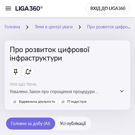
ВХІД ДО LIGA360
Головна
Теми в центрі уваги
Про розвиток цифрової інфраструктури
Про розвиток цифрової
інфраструктури
ПРО ЩО ТЕМА:
Ухвалено Закон про спрощення процедури
відведення земельних ділянок для розвитку цифрової
Будівельна діяльність
IT-індустрія
інфраструктури
Головне за добу (AI)
Усі публікації