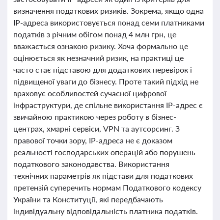
визначення податкових ризиків. Зокрема, якщо одна
IP-адреса використовується понад семи платниками
податків з річним обігом понад 4 млн грн, це
вважається ознакою ризику. Хоча формально це
оцінюється як незначний ризик, на практиці це
часто стає підставою для додаткових перевірок і
підвищеної уваги до бізнесу. Проте такий підхід не
враховує особливостей сучасної цифрової
інфраструктури, де спільне використання IP-адрес є
звичайною практикою через роботу в бізнес-
центрах, хмарні сервіси, VPN та аутсорсинг. З
правової точки зору, IP-адреса не є доказом
реальності господарських операцій або порушень
податкового законодавства. Використання
технічних параметрів як підстави для податкових
претензій суперечить нормам Податкового кодексу
України та Конституції, які передбачають
індивідуальну відповідальність платника податків.