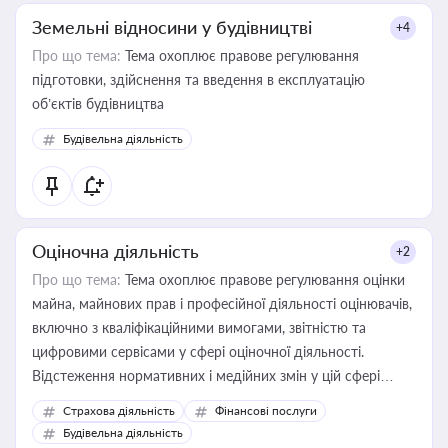
Земельні відносини у будівництві
+4
Про що тема:
Тема охоплює правове регулювання
підготовки, здійснення та введення в експлуатацію
об’єктів будівництва
Будівельна діяльність
Оціночна діяльність
+2
Про що тема:
Тема охоплює правове регулювання оцінки
майна, майнових прав і професійної діяльності оцінювачів,
включно з кваліфікаційними вимогами, звітністю та
цифровими сервісами у сфері оціночної діяльності.
Відстеження нормативних і медійних змін у цій сфері
корисне для власника бізнесу, керівника, юриста або
Страхова діяльність
Фінансові послуги
бухгалтера під час оподаткування, приватизації, оренди
Будівельна діяльність
державного майна, корпоративних угод і перевірки