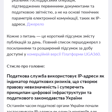
підтверджених первинними документами та
податковою звітністю, а не на основі технічних
параметрів електронної комунікації, таких як IP-
адреси.
Джерело
Кожне з питань — це короткий підсумок змісту
публікацій за день. Повний список першоджерел з
посиланнями та розширений підсумок за добу
доступні у
комерційній версії Платформи LIGA360.
Стисло про головне:
Податкова служба використовує IP-адреси як
індикатор податкових ризиків, що створює
правову невизначеність і суперечить
принципам цифрової інфраструктури та
податкового законодавства України
Останнім часом податкові органи України почали
застосовувати IP-адреси як один із критеріїв для