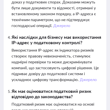
доказ у податкових спорах. Доказами можуть
бути лише документи та відомості, отримані у
встановленому законом порядку, а IP-адреса є
технічним параметром, що не підтверджує
господарські операції.
Джерело
Які наслідки для бізнесу має використання
IP-адрес у податковому контролі?
Використання IP-адрес як індикатора ризиків
створює правову невизначеність, стимулює
надмірні перевірки та може дискримінувати
компанії, що застосовують цифрові рішення. Це
підриває довіру до податкової системи і
ускладнює цифрову трансформацію.
Джерело
Як має оцінюватися податковий ризик
відповідно до законодавства?
Податковий ризик має оцінюватися на основі
реальних господарських операцій,