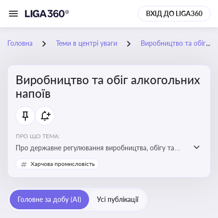
ВХІД ДО LIGA360
Головна
Теми в центрі уваги
Виробництво та обіг алкогольних напоїв
Виробництво та обіг алкогольних
напоїв
ПРО ЩО ТЕМА:
Про державне регулювання виробництва, обігу та
оподаткування алкогольної продукції, про
Харчова промисловість
ліцензування та правові ризики
Головне за добу (AI)
Усі публікації