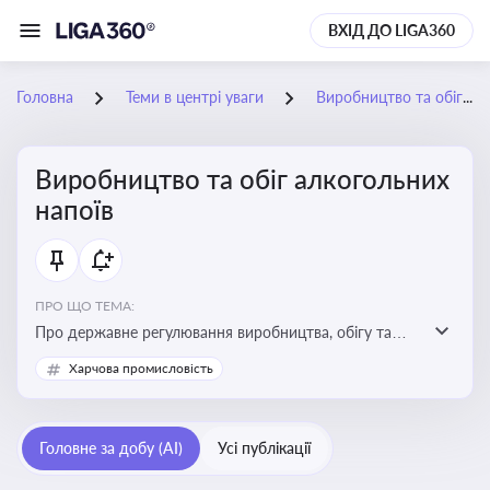
ВХІД ДО LIGA360
Головна
Теми в центрі уваги
Виробництво та обіг алкогольних напоїв
Виробництво та обіг алкогольних
напоїв
ПРО ЩО ТЕМА:
Про державне регулювання виробництва, обігу та
оподаткування алкогольної продукції, про
Харчова промисловість
ліцензування та правові ризики
Головне за добу (AI)
Усі публікації