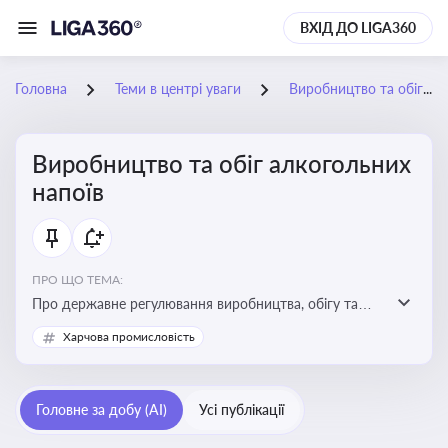
ВХІД ДО LIGA360
Головна
Теми в центрі уваги
Виробництво та обіг алкогольних напоїв
Виробництво та обіг алкогольних
напоїв
ПРО ЩО ТЕМА:
Про державне регулювання виробництва, обігу та
оподаткування алкогольної продукції, про
Харчова промисловість
ліцензування та правові ризики
Головне за добу (AI)
Усі публікації