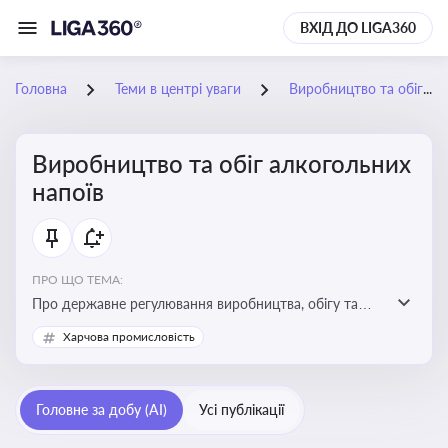
ВХІД ДО LIGA360
Головна
Теми в центрі уваги
Виробництво та обіг алкогольних напоїв
Виробництво та обіг алкогольних
напоїв
ПРО ЩО ТЕМА:
Про державне регулювання виробництва, обігу та
оподаткування алкогольної продукції, про
Харчова промисловість
ліцензування та правові ризики
Головне за добу (AI)
Усі публікації