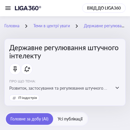
ВХІД ДО LIGA360
Головна
Теми в центрі уваги
Державне регулювання штучного інтелекту
Державне регулювання штучного
інтелекту
ПРО ЩО ТЕМА:
Розвиток, застосування та регулювання штучного
інтелекту в різних сферах — від управління бізнесом
IT-індустрія
до державного сектора
Головне за добу (AI)
Усі публікації