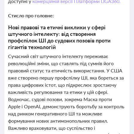
доступні у
комерційній версії Платформи LIGA360.
Стисло про головне:
Нові правові та етичні виклики у сфері
штучного інтелекту: від створення
профспілок ШІ до судових позовів проти
гігантів технологій
Сучасний світ штучного інтелекту переживає
революційні зміни, що ставлять під сумнів його
правовий статус та етичність використання. У США
вже створено першу профспілку ШІ, яка бореться за
права цифрових істот, що підкреслює зростаючу
важливість регулювання та етики у цій сфері.
Водночас, судові позови, зокрема Маска проти
Apple і OpenAI, демонструють боротьбу за контроль
над ринком генеративного ШІ та можливе
формування нових антимонопольних правил.
Важливо враховувати, що суспільство і