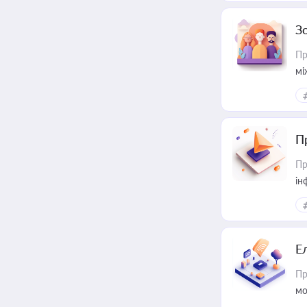
З
Пр
мі
П
Пр
ін
Е
Пр
мо