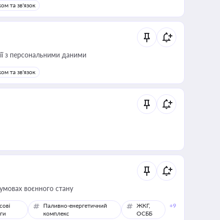
ом та зв'язок
 дії з персональними даними
ом та зв'язок
 умовах воєнного стану
сові
Паливно-енергетичний
ЖКГ,
+9
ги
комплекс
ОСББ