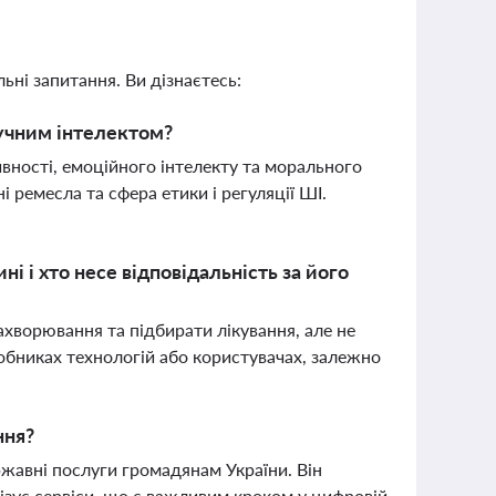
ьні запитання. Ви дізнаєтесь:
учним інтелектом?
вності, емоційного інтелекту та морального
і ремесла та сфера етики і регуляції ШІ.
і і хто несе відповідальність за його
ахворювання та підбирати лікування, але не
робниках технологій або користувачах, залежно
ння?
ржавні послуги громадянам України. Він
ізує сервіси, що є важливим кроком у цифровій