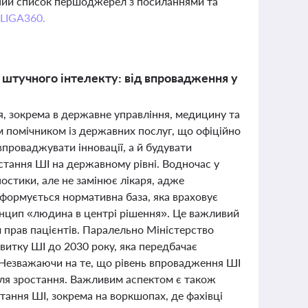
вний список першоджерел з посиланнями та
 LIGA360.
 штучного інтелекту: від впровадження у
тя, зокрема в державне управління, медицину та
им помічником із державних послуг, що офіційно
впроваджувати інновації, а й будувати
истання ШІ на державному рівні. Водночас у
остики, але не замінює лікаря, адже
 формується нормативна база, яка враховує
ринцип «людина в центрі рішення». Це важливий
 прав пацієнтів. Паралельно Міністерство
витку ШІ до 2030 року, яка передбачає
 Незважаючи на те, що рівень впровадження ШІ
 для зростання. Важливим аспектом є також
ання ШІ, зокрема на воркшопах, де фахівці