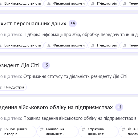
Банківська діяльність
Фінансові послуги
IT-індустрія
Телек
ахист персональних даних
+4
о що тема:
Підбірка інформації про збір, обробку, передачу та інші
Банківська діяльність
Фінансові послуги
IT-індустрія
Телек
езидент Дія Сіті
+5
о що тема:
Отримання статусу та діяльність резиденту Дія Сіті
IT-індустрія
едення військового обліку на підприємствах
+1
о що тема:
Правила ведення військового обліку на підприємствах в
Ринок цінних
Банківська
Страхова
Фінан
паперів
діяльність
діяльність
послу