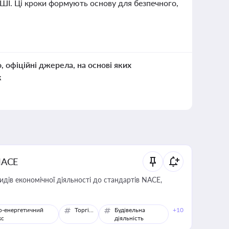
 ШІ. Ці кроки формують основу для безпечного,
о, офіційні джерела, на основі яких
к
NACE
идів економічної діяльності до стандартів NACE,
о-енергетичний
Торгівля
Будівельна
+10
кс
діяльність