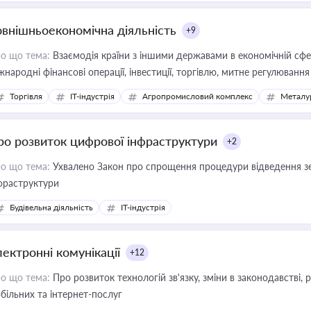
овнішньоекономічна діяльність
+9
о що тема:
Взаємодія країни з іншими державами в економічній сфері
жнародні фінансові операції, інвестиції, торгівлю, митне регулювання
Торгівля
IT-індустрія
Агропромисловий комплекс
Металу
ро розвиток цифрової інфраструктури
+2
о що тема:
Ухвалено Закон про спрощення процедури відведення зе
фраструктури
Будівельна діяльність
IT-індустрія
лектронні комунікації
+12
о що тема:
Про розвиток технологій зв'язку, зміни в законодавстві, 
більних та інтернет-послуг