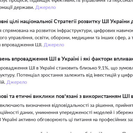
рмації держави.
Джерело
овні цілі національної Стратегії розвитку ШІ України 
я спрямована на розвиток інфраструктури, цифрових навичок
го управління, освіти, оборони, медицини та інших сфер, а 
м впровадження ШІ.
Джерело
вень впровадження ШІ в Україні і які фактори вплива
провадження ШІ в Україні становить близько 9,1%, що зумов
уктуру. Потенціал зростання залежить від інвестицій у цифро
ій.
Джерело
вові та етичні виклики пов’язані з використанням ШІ в
включають визначення відповідальності за рішення, прийня
ційності даних, уникнення упередженості моделей і збереж
В Україні активно обговорюють ці питання на професійних з