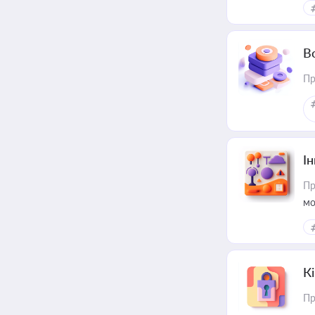
В
Пр
Ін
Пр
мо
К
Пр