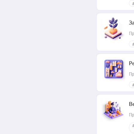
З
Пр
Р
Пр
В
Пр