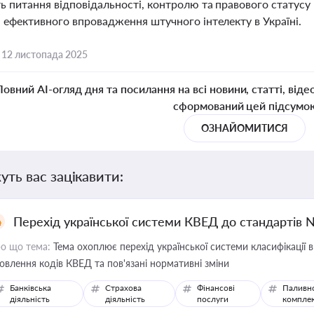
ь питання відповідальності, контролю та правового статусу
а ефективного впровадження штучного інтелекту в Україні.
,
12 листопада 2025
Повний AI-огляд дня та посилання на всі новини, статті, віде
сформований цей підсумо
ОЗНАЙОМИТИСЯ
уть вас зацікавити:
Перехід української системи КВЕД до стандартів 
о що тема:
Тема охоплює перехід української системи класифікації в
овлення кодів КВЕД та пов'язані нормативні зміни
Банківська
Страхова
Фінансові
Паливн
діяльність
діяльність
послуги
компле