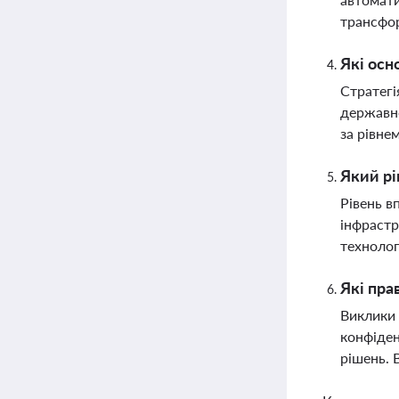
трансфо
Які осн
Стратегі
державно
за рівне
Який рі
Рівень в
інфрастр
технолог
Які пра
Виклики 
конфіден
рішень. 