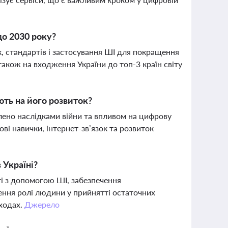
до 2030 року?
, стандартів і застосування ШІ для покращення
також на входження України до топ-3 країн світу
ють на його розвиток?
лено наслідками війни та впливом на цифрову
ві навички, інтернет-зв’язок та розвиток
 Україні?
ті з допомогою ШІ, забезпечення
ення ролі людини у прийнятті остаточних
аходах.
Джерело