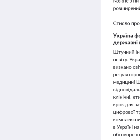
Кожне з пи
розширений
Стисло про
Україна ф
державні 
Штучний інт
освіту. Укр
визнано сві
регуляторни
медицині ШІ
відповідаль
клінічні, 
крок для з
цифрової т
комплексни
в Україні н
обговоренн