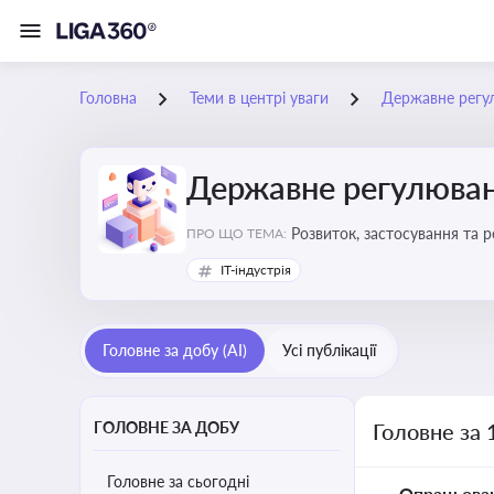
Головна
Теми в центрі уваги
Державне регу
Державне регулюван
Розвиток, застосування та 
ПРО ЩО ТЕМА:
IT-індустрія
Головне за добу (AI)
Усі публікації
ГОЛОВНЕ ЗА ДОБУ
Головне за 
Головне за сьогодні
Опрацьова