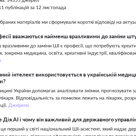
11 публікацій за 12 листопада
ібраних матеріалів ми сформували короткі відповіді на актуал
фесії вважаються найменш вразливими до заміни шт
вразливими до заміни ШІ є професії, що потребують креати
, зокрема медицина, освіта, креативні індустрії, кваліфікован
о
ний інтелект використовується в українській медицин
и?
ицині України допомагає аналізувати знімки, прогнозувати з
лікаря. Відповідальність за помилки лежить на лікарях, роз
ції.
Джерело
 Дія.AI і чому він важливий для державного управлі
 це перший у світі національний ШІ-асистент, який надає де
зує процеси, підвищує ефективність управління та персонал