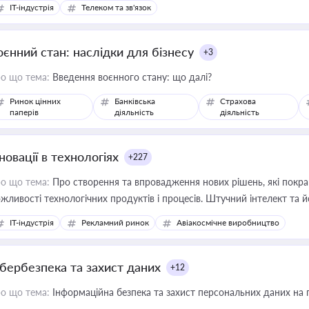
IT-індустрія
Телеком та зв'язок
оєнний стан: наслідки для бізнесу
+3
о що тема:
Введення воєнного стану: що далі?
Ринок цінних
Банківська
Страхова
паперів
діяльність
діяльність
новації в технологіях
+227
о що тема:
Про створення та впровадження нових рішень, які покра
жливості технологічних продуктів і процесів. Штучний інтелект та 
IT-індустрія
Рекламний ринок
Авіакосмічне виробництво
ібербезпека та захист даних
+12
о що тема:
Інформаційна безпека та захист персональних даних на 