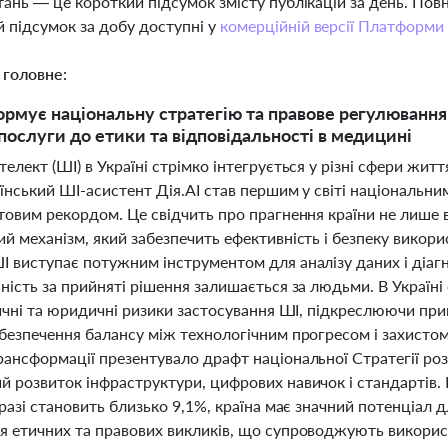
тань — це короткий підсумок змісту публікацій за день. По
 підсумок за добу доступні у
комерційній версії Платформи
 головне:
ормує національну стратегію та правове регулювання
послуги до етики та відповідальності в медицині
елект (ШІ) в Україні стрімко інтегрується у різні сфери жит
аїнський ШІ-асистент Дія.AI став першим у світі національн
товим рекордом. Це свідчить про прагнення країни не лише 
й механізм, який забезпечить ефективність і безпеку викор
 виступає потужним інструментом для аналізу даних і діагн
ність за прийняті рішення залишається за людьми. В Україні
етичні та юридичні ризики застосування ШІ, підкреслюючи п
абезпечення балансу між технологічним прогресом і захистом
рансформації презентувало драфт національної Стратегії роз
й розвиток інфраструктури, цифрових навичок і стандартів.
аразі становить близько 9,1%, країна має значний потенціал
я етичних та правових викликів, що супроводжують використ