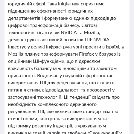
юридичній сфері. Така ініціатива сприятиме
підвищенню ефективності юридичних
департаментів і формуванню єдиних підходів до
цифрової трансформації бізнесу. Світові
технологічні гіганти, як NVIDIA та Mozilla,
демонструють активний розвиток ШІ: NVIDIA
інвестує у великі інфраструктурні проєкти в Ізраїлі, а
Mozilla планує трансформувати Firefox у браузер із
опційними ШІ-функціями, що підкреслює
важливість балансу між інноваціями та захистом
приватності. Водночас у науковій сфері зростає
використання ШІ для рецензування, що ставить
питання етики, відповідальності та прозорості у
застосуванні технологій. Ці тенденції свідчать про
необхідність комплексного державного
регулювання ШІ, яке включатиме стандартизацію,
етичні норми, контроль за використанням та
підтримку розвитку індустрії, з урахуванням
викликів міграції кадрів та глобальної конкуренції у