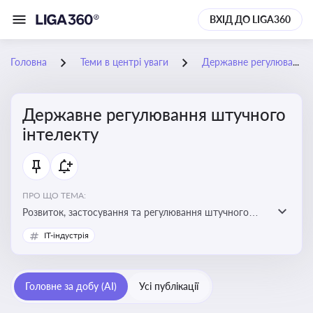
ВХІД ДО LIGA360
Головна
Теми в центрі уваги
Державне регулювання штучного інтелекту
Державне регулювання штучного
інтелекту
ПРО ЩО ТЕМА:
Розвиток, застосування та регулювання штучного
інтелекту в різних сферах — від управління бізнесом
IT-індустрія
до державного сектора
Головне за добу (AI)
Усі публікації