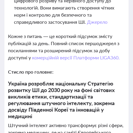
цифрового розриву та нерівного доступу до
технологій. Вони вимагають створення чітких
норм і контролю для безпечного та
справедливого застосування ШІ.
Джерело
Кожне з питань — це короткий підсумок змісту
публікацій за день. Повний список першоджерел з
посиланнями та розширений підсумок за добу
доступні у
комерційній версії Платформи LIGA360.
Стисло про головне:
Україна розробляє національну Стратегію
розвитку ШІ до 2030 року на фоні світових
викликів етики, стандартизації та
регулювання штучного інтелекту, зокрема
досвіду Південної Кореї та інновацій у
медицині
Штучний інтелект активно трансформує різні сфери,
зокрема медицину, де на саміті Європейського