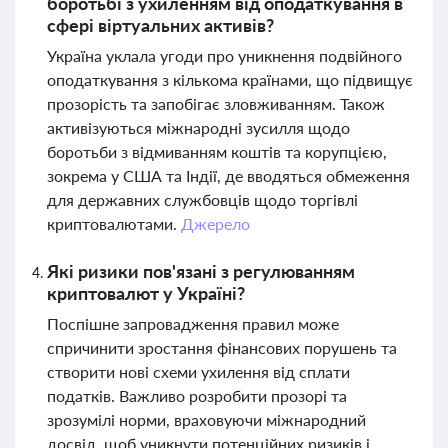
боротьбі з ухиленням від оподаткування в
сфері віртуальних активів?
Україна уклала угоди про уникнення подвійного
оподаткування з кількома країнами, що підвищує
прозорість та запобігає зловживанням. Також
активізуються міжнародні зусилля щодо
боротьби з відмиванням коштів та корупцією,
зокрема у США та Індії, де вводяться обмеження
для державних службовців щодо торгівлі
криптовалютами.
Джерело
Які ризики пов'язані з регулюванням
криптовалют у Україні?
Поспішне запровадження правил може
спричинити зростання фінансових порушень та
створити нові схеми ухилення від сплати
податків. Важливо розробити прозорі та
зрозумілі норми, враховуючи міжнародний
досвід, щоб уникнути потенційних ризиків і