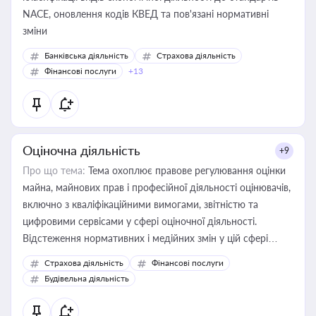
NACE, оновлення кодів КВЕД та пов'язані нормативні
зміни
Банківська діяльність
Страхова діяльність
Фінансові послуги
+13
Оціночна діяльність
+9
Про що тема:
Тема охоплює правове регулювання оцінки
майна, майнових прав і професійної діяльності оцінювачів,
включно з кваліфікаційними вимогами, звітністю та
цифровими сервісами у сфері оціночної діяльності.
Відстеження нормативних і медійних змін у цій сфері
корисне для власника бізнесу, керівника, юриста або
Страхова діяльність
Фінансові послуги
бухгалтера під час оподаткування, приватизації, оренди
Будівельна діяльність
державного майна, корпоративних угод і перевірки
статусу суб'єктів оціночної діяльності