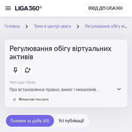
ВХІД ДО LIGA360
Головна
Теми в центрі уваги
Регулювання обігу віртуальних активів
Регулювання обігу віртуальних
активів
ПРО ЩО ТЕМА:
Про встановлення правил, вимог і механізмів
контролю за використанням, обігом та
Фінансові послуги
оподаткуванням віртуальних активів, таких як
криптовалюти
Головне за добу (AI)
Усі публікації