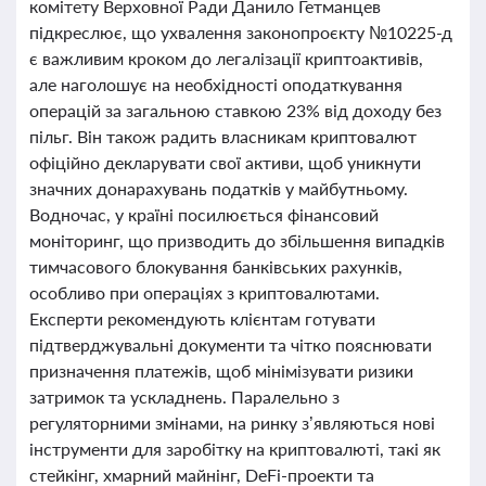
комітету Верховної Ради Данило Гетманцев
підкреслює, що ухвалення законопроєкту №10225-д
є важливим кроком до легалізації криптоактивів,
але наголошує на необхідності оподаткування
операцій за загальною ставкою 23% від доходу без
пільг. Він також радить власникам криптовалют
офіційно декларувати свої активи, щоб уникнути
значних донарахувань податків у майбутньому.
Водночас, у країні посилюється фінансовий
моніторинг, що призводить до збільшення випадків
тимчасового блокування банківських рахунків,
особливо при операціях з криптовалютами.
Експерти рекомендують клієнтам готувати
підтверджувальні документи та чітко пояснювати
призначення платежів, щоб мінімізувати ризики
затримок та ускладнень. Паралельно з
регуляторними змінами, на ринку з’являються нові
інструменти для заробітку на криптовалюті, такі як
стейкінг, хмарний майнінг, DeFi-проекти та