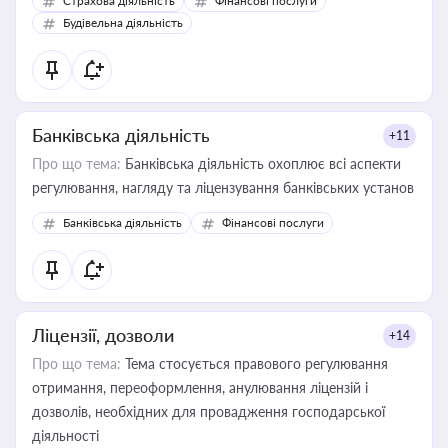
Страхова діяльність
Фінансові послуги
бухгалтера під час оподаткування, приватизації, оренди
Будівельна діяльність
державного майна, корпоративних угод і перевірки
статусу суб'єктів оціночної діяльності
Банківська діяльність
+11
Про що тема:
Банківська діяльність охоплює всі аспекти
регулювання, нагляду та ліцензування банківських установ
Банківська діяльність
Фінансові послуги
Ліцензії, дозволи
+14
Про що тема:
Тема стосується правового регулювання
отримання, переоформлення, анулювання ліцензій і
дозволів, необхідних для провадження господарської
діяльності