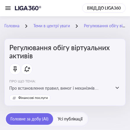
ВХІД ДО LIGA360
Головна
Теми в центрі уваги
Регулювання обігу віртуальних активів
Регулювання обігу віртуальних
активів
ПРО ЩО ТЕМА:
Про встановлення правил, вимог і механізмів
контролю за використанням, обігом та
Фінансові послуги
оподаткуванням віртуальних активів, таких як
криптовалюти
Головне за добу (AI)
Усі публікації