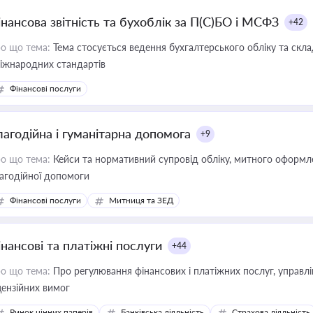
інансова звітність та бухоблік за П(С)БО і МСФЗ
+42
о що тема:
Тема стосується ведення бухгалтерського обліку та скла
міжнародних стандартів
Фінансові послуги
лагодійна і гуманітарна допомога
+9
о що тема:
Кейси та нормативний супровід обліку, митного оформлен
агодійної допомоги
Фінансові послуги
Митниця та ЗЕД
інансові та платіжні послуги
+44
о що тема:
Про регулювання фінансових і платіжних послуг, управління коштами, приймання платежів та дотримання
цензійних вимог
Ринок цінних паперів
Банківська діяльність
Страхова діяльність