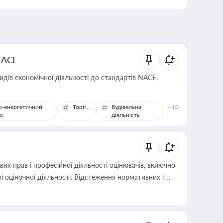
NACE
идів економічної діяльності до стандартів NACE,
о-енергетичний
Торгівля
Будівельна
+10
кс
діяльність
х прав і професійної діяльності оцінювачів, включно
і оціночної діяльності. Відстеження нормативних і
иста або бухгалтера під час оподаткування,
 статусу суб'єктів оціночної діяльності