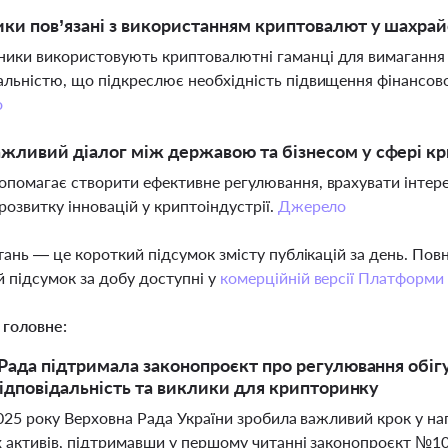
ики пов’язані з використанням криптовалют у шахра
ники використовують криптовалютні гаманці для вимаганн
альністю, що підкреслює необхідність підвищення фінансової
о
жливий діалог між державою та бізнесом у сфері к
опомагає створити ефективне регулювання, врахувати інтерес
розвитку інновацій у криптоіндустрії.
Джерело
тань — це короткий підсумок змісту публікацій за день. По
 підсумок за добу доступні у
комерційній версії Платформи
 головне:
Рада підтримала законопроєкт про регулювання обігу 
відповідальність та виклики для крипторинку
025 року Верховна Рада України зробила важливий крок у на
х активів, підтримавши у першому читанні законопроєкт №1