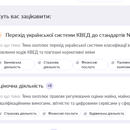
уть вас зацікавити:
Перехід української системи КВЕД до стандартів 
о що тема:
Тема охоплює перехід української системи класифікації в
овлення кодів КВЕД та пов'язані нормативні зміни
Банківська
Страхова
Фінансові
Паливн
діяльність
діяльність
послуги
компле
ціночна діяльність
+8
о що тема:
Тема охоплює правове регулювання оцінки майна, майнови
кваліфікаційними вимогами, звітністю та цифровими сервісами у сфер
дійних змін у цій сфері корисне для власника бізнесу, керівника, юр
Страхова діяльність
Фінансові послуги
Будівельна діяльність
иватизації, оренди державного майна, корпоративних угод і перевірки