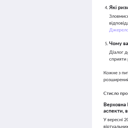
Які риз
Зловмис
відповід
Джерел
Чому ва
Діалог д
сприяти 
Кожне з пи
розширений
Стисло про
Верховна 
аспекти, 
У вересні 2
віртуальни