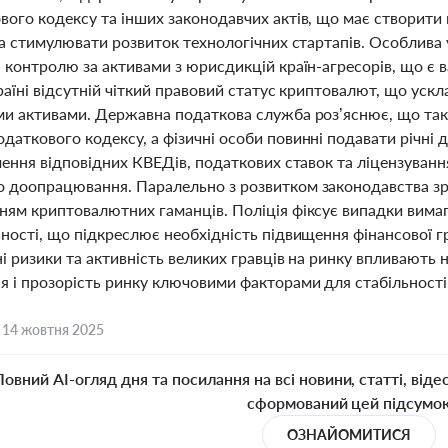
ого кодексу та інших законодавчих актів, що має створити 
та стимулювати розвиток технологічних стартапів. Особлива 
а контролю за активами з юрисдикцій країн-агресорів, що є 
раїні відсутній чіткий правовий статус криптовалют, що уск
ми активами. Державна податкова служба роз’яснює, що так
аткового кодексу, а фізичні особи повинні подавати річні д
ачення відповідних КВЕДів, податкових ставок та ліцензува
 доопрацювання. Паралельно з розвитком законодавства зрос
ням криптовалютних гаманців. Поліція фіксує випадки вима
ності, що підкреслює необхідність підвищення фінансової г
і ризики та активність великих гравців на ринку впливають
 і прозорість ринку ключовими факторами для стабільності т
,
14 жовтня 2025
Повний AI-огляд дня та посилання на всі новини, статті, віде
сформований цей підсумо
ОЗНАЙОМИТИСЯ