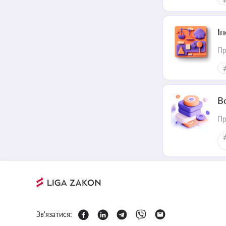
І
Пр
В
Пр
Зв'язатися: