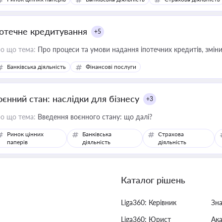
потечне кредитування
+5
о що тема:
Про процеси та умови надання іпотечних кредитів, зміни
Банківська діяльність
Фінансові послуги
оєнний стан: наслідки для бізнесу
+3
о що тема:
Введення воєнного стану: що далі?
Ринок цінних
Банківська
Страхова
паперів
діяльність
діяльність
Каталог рішень
Liga360: Керівник
Зн
Liga360: Юрист
Ак