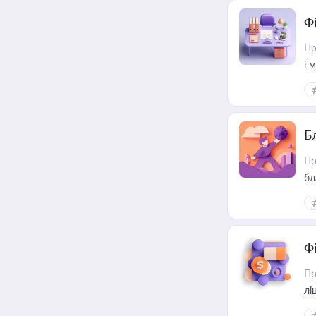
Ф
Пр
і 
Б
Пр
бл
Ф
Пр
лі