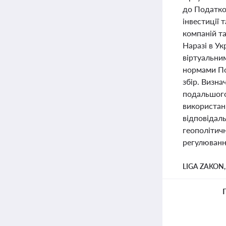
до Податков
інвестиції 
компаній т
Наразі в Ук
віртуальни
нормами Под
збір. Визн
подальшого
використан
відповідаль
геополітичн
регулювання
LIGA ZAKON