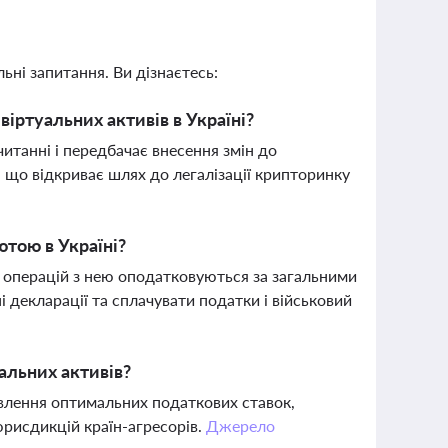
ьні запитання. Ви дізнаєтесь:
іртуальних активів в Україні?
анні і передбачає внесення змін до
 що відкриває шлях до легалізації крипторинку
ютою в Україні?
д операцій з нею оподатковуються за загальними
 декларації та сплачувати податки і військовий
альних активів?
влення оптимальних податкових ставок,
 юрисдикцій країн-агресорів.
Джерело