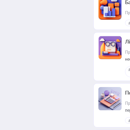
Ба
Пр
Лі
Пр
не
П
Пр
пе