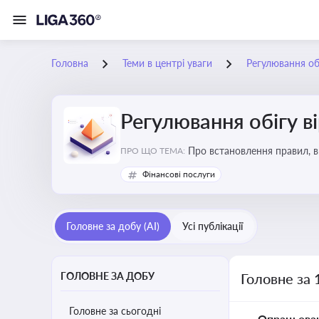
Головна
Теми в центрі уваги
Регулювання обі
Регулювання обігу в
Про встановлення правил, в
ПРО ЩО ТЕМА:
криптовалюти
Фінансові послуги
Головне за добу (AI)
Усі публікації
ГОЛОВНЕ ЗА ДОБУ
Головне за 
Головне за сьогодні
Опрацьова