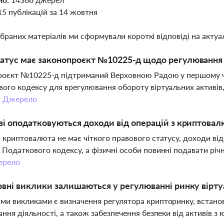
15 публікацій за 14 жовтня
ібраних матеріалів ми сформували короткі відповіді на актуал
атус має законопроєкт №10225-д щодо регулювання в
оєкт №10225-д підтриманий Верховною Радою у першому чит
ого кодексу для врегулювання обороту віртуальних активів,
.
Джерело
зі оподатковуються доходи від операцій з криптовал
 криптовалюта не має чіткого правового статусу, доходи ві
Податкового кодексу, а фізичні особи повинні подавати річні
ерело
овні виклики залишаються у регулюванні ринку вірту
и викликами є визначення регулятора крипторинку, встано
ання діяльності, а також забезпечення безпеки від активів з