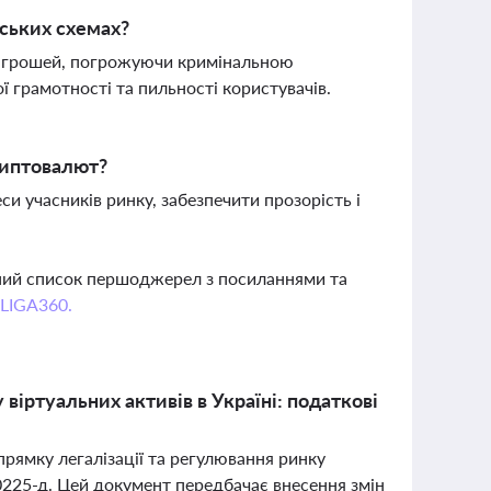
йських схемах?
я грошей, погрожуючи кримінальною
 грамотності та пильності користувачів.
риптовалют?
и учасників ринку, забезпечити прозорість і
вний список першоджерел з посиланнями та
 LIGA360.
віртуальних активів в Україні: податкові
прямку легалізації та регулювання ринку
0225-д. Цей документ передбачає внесення змін