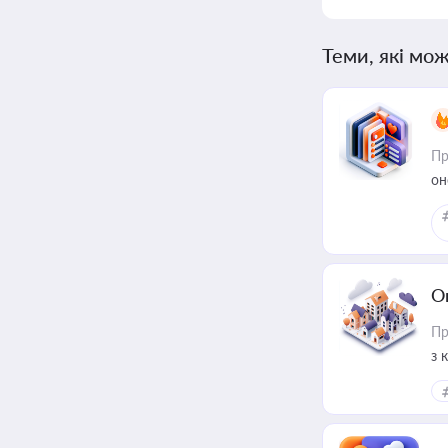
Теми, які мож
Пр
он
О
Пр
з 
ме
пр