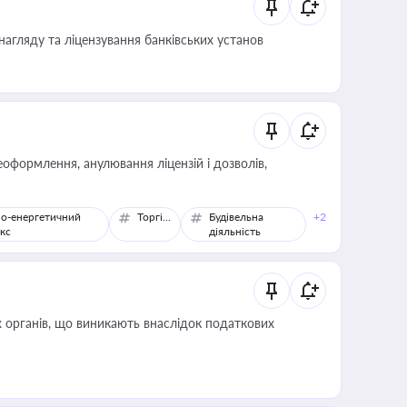
нагляду та ліцензування банківських установ
оформлення, анулювання ліцензій і дозволів,
о-енергетичний
Торгівля
Будівельна
+2
кс
діяльність
 органів, що виникають внаслідок податкових