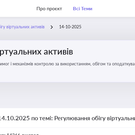
Про проєкт
Всі Теми
гу віртуальних активів
14-10-2025
іртуальних активів
имог і механізмів контролю за використанням, обігом та оподаткуван
14.10.2025 по темі: Регулювання обігу віртуальн
но:
14366 джерел