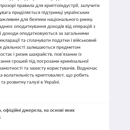
прозорі правила для криптоіндустрії, залучити
увага приділяється підтримці українських
важливим для безпеки національного ринку.
ладнює оподаткування доходів від операцій з
і доходи оподатковуються за загальними
екларації та сплачувати податки і військовий
ння діяльності залишаються предметом
тає і ризик шахрайств, пов’язаних із
гання грошей під погрозами кримінальної
рамотності та захисту користувачів. Водночас
 на волатильність криптовалют, що робить
а розвитку галузі в Україні.
о, офіційні джерела, на основі яких
к