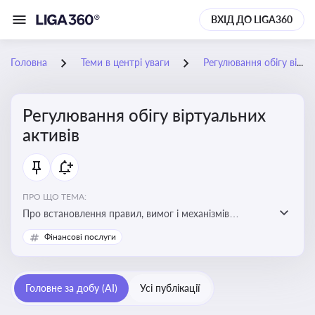
ВХІД ДО LIGA360
Головна
Теми в центрі уваги
Регулювання обігу віртуальних активів
Регулювання обігу віртуальних
активів
ПРО ЩО ТЕМА:
Про встановлення правил, вимог і механізмів
контролю за використанням, обігом та
Фінансові послуги
оподаткуванням віртуальних активів, таких як
криптовалюти
Головне за добу (AI)
Усі публікації