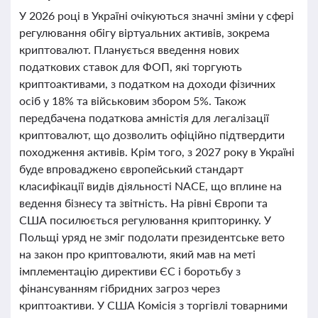
У 2026 році в Україні очікуються значні зміни у сфері
регулювання обігу віртуальних активів, зокрема
криптовалют. Планується введення нових
податкових ставок для ФОП, які торгують
криптоактивами, з податком на доходи фізичних
осіб у 18% та військовим збором 5%. Також
передбачена податкова амністія для легалізації
криптовалют, що дозволить офіційно підтвердити
походження активів. Крім того, з 2027 року в Україні
буде впроваджено європейський стандарт
класифікації видів діяльності NACE, що вплине на
ведення бізнесу та звітність. На рівні Європи та
США посилюється регулювання крипторинку. У
Польщі уряд не зміг подолати президентське вето
на закон про криптовалюти, який мав на меті
імплементацію директиви ЄС і боротьбу з
фінансуванням гібридних загроз через
криптоактиви. У США Комісія з торгівлі товарними