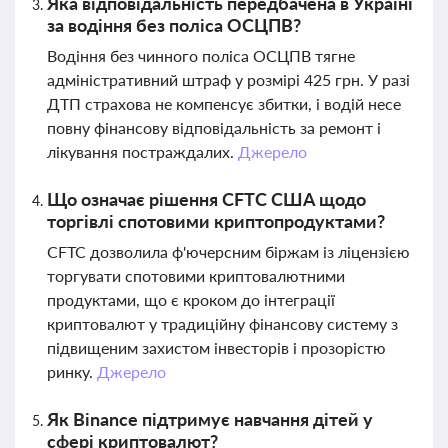
Яка відповідальність передбачена в Україні
за водіння без поліса ОСЦПВ?
Водіння без чинного поліса ОСЦПВ тягне
адміністративний штраф у розмірі 425 грн. У разі
ДТП страхова не компенсує збитки, і водій несе
повну фінансову відповідальність за ремонт і
лікування постраждалих.
Джерело
Що означає рішення CFTC США щодо
торгівлі спотовими криптопродуктами?
CFTC дозволила ф'ючерсним біржам із ліцензією
торгувати спотовими криптовалютними
продуктами, що є кроком до інтеграції
криптовалют у традиційну фінансову систему з
підвищеним захистом інвесторів і прозорістю
ринку.
Джерело
Як Binance підтримує навчання дітей у
сфері криптовалют?