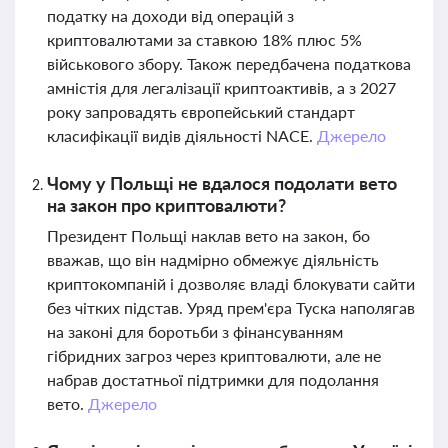
податку на доходи від операцій з
криптовалютами за ставкою 18% плюс 5%
військового збору. Також передбачена податкова
амністія для легалізації криптоактивів, а з 2027
року запровадять європейський стандарт
класифікації видів діяльності NACE.
Джерело
Чому у Польщі не вдалося подолати вето
на закон про криптовалюти?
Президент Польщі наклав вето на закон, бо
вважав, що він надмірно обмежує діяльність
криптокомпаній і дозволяє владі блокувати сайти
без чітких підстав. Уряд прем'єра Туска наполягав
на законі для боротьби з фінансуванням
гібридних загроз через криптовалюти, але не
набрав достатньої підтримки для подолання
вето.
Джерело