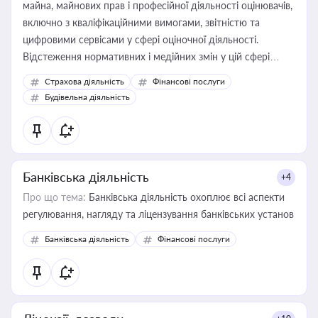
майна, майнових прав і професійної діяльності оцінювачів,
включно з кваліфікаційними вимогами, звітністю та
цифровими сервісами у сфері оціночної діяльності.
Відстеження нормативних і медійних змін у цій сфері
корисне для власника бізнесу, керівника, юриста або
Страхова діяльність
Фінансові послуги
бухгалтера під час оподаткування, приватизації, оренди
Будівельна діяльність
державного майна, корпоративних угод і перевірки
статусу суб'єктів оціночної діяльності
Банківська діяльність
+4
Про що тема:
Банківська діяльність охоплює всі аспекти
регулювання, нагляду та ліцензування банківських установ
Банківська діяльність
Фінансові послуги