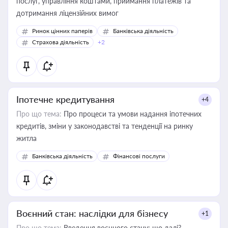
послуг, управління коштами, приймання платежів та
дотримання ліцензійних вимог
Ринок цінних паперів
Банківська діяльність
Страхова діяльність
+2
Іпотечне кредитування
+4
Про що тема:
Про процеси та умови надання іпотечних
кредитів, зміни у законодавстві та тенденції на ринку
житла
Банківська діяльність
Фінансові послуги
Воєнний стан: наслідки для бізнесу
+1
Про що тема:
Введення воєнного стану: що далі?