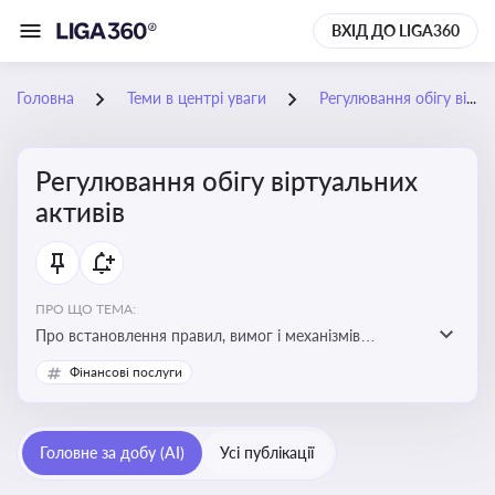
ВХІД ДО LIGA360
Головна
Теми в центрі уваги
Регулювання обігу віртуальних активів
Регулювання обігу віртуальних
активів
ПРО ЩО ТЕМА:
Про встановлення правил, вимог і механізмів
контролю за використанням, обігом та
Фінансові послуги
оподаткуванням віртуальних активів, таких як
криптовалюти
Головне за добу (AI)
Усі публікації