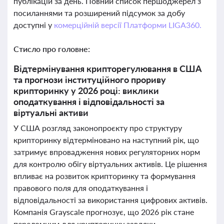
публікацій за день. Повний список першоджерел з
посиланнями та розширений підсумок за добу
доступні у
комерційній версії Платформи LIGA360.
Стисло про головне:
Відтермінування крипторегулювання в США
та прогнози інституційного прориву
крипторинку у 2026 році: виклики
оподаткування і відповідальності за
віртуальні активи
У США розгляд законопроєкту про структуру
крипторинку відтерміновано на наступний рік, що
затримує впровадження нових регуляторних норм
для контролю обігу віртуальних активів. Це рішення
впливає на розвиток крипторинку та формування
правового поля для оподаткування і
відповідальності за використання цифрових активів.
Компанія Grayscale прогнозує, що 2026 рік стане
переломним для крипторинку завдяки