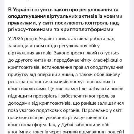
В Україні готують закон про регулювання та
оподаткування віртуальних активів із новими
правилами, у світі посилюють контроль над
privacy-токенами та криптоплатформами
У 2026 році в Україні триває активна робота над
законодавством щодо регулювання обігу
віртуальних активів. Законопроєкт, який готується
до другого читання, передбачає чітку класифікацію
криптоактивів, встановлення правил оподаткування
прибутку від операцій з ними, а також обов’язкову
реєстрацію постачальників послуг, пов’язаних із
криптовалютами. Це має на меті легалізувати ринок,
підвищити прозорість і забезпечити контроль за
доходами від криптоактивів, що раніше залишалися
поза увагою податкових органів. Паралельно у світі
посилюється регулювання privacy-токенів та
криптоплатформ. Так, у Дубаї заборонили обіг
анонімних токенів через ризики відмивання грошей і