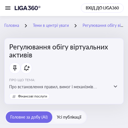
ВХІД ДО LIGA360
Головна
Теми в центрі уваги
Регулювання обігу віртуальних активів
Регулювання обігу віртуальних
активів
ПРО ЩО ТЕМА:
Про встановлення правил, вимог і механізмів
контролю за використанням, обігом та
Фінансові послуги
оподаткуванням віртуальних активів, таких як
криптовалюти
Головне за добу (AI)
Усі публікації