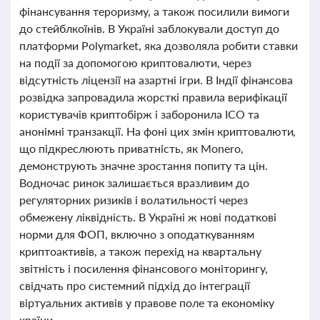
фінансування тероризму, а також посилили вимоги
до стейблкоїнів. В Україні заблокували доступ до
платформи Polymarket, яка дозволяла робити ставки
на події за допомогою криптовалюти, через
відсутність ліцензії на азартні ігри. В Індії фінансова
розвідка запровадила жорсткі правила верифікації
користувачів криптобірж і заборонила ICO та
анонімні транзакції. На фоні цих змін криптовалюти,
що підкреслюють приватність, як Monero,
демонструють значне зростання попиту та цін.
Водночас ринок залишається вразливим до
регуляторних ризиків і волатильності через
обмежену ліквідність. В Україні ж нові податкові
норми для ФОП, включно з оподаткуванням
криптоактивів, а також перехід на квартальну
звітність і посилення фінансового моніторингу,
свідчать про системний підхід до інтеграції
віртуальних активів у правове поле та економіку
країни.