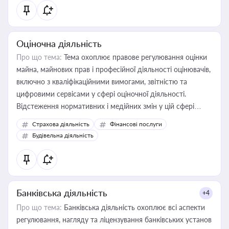
Оціночна діяльність
Про що тема:
Тема охоплює правове регулювання оцінки
майна, майнових прав і професійної діяльності оцінювачів,
включно з кваліфікаційними вимогами, звітністю та
цифровими сервісами у сфері оціночної діяльності.
Відстеження нормативних і медійних змін у цій сфері
корисне для власника бізнесу, керівника, юриста або
Страхова діяльність
Фінансові послуги
бухгалтера під час оподаткування, приватизації, оренди
Будівельна діяльність
державного майна, корпоративних угод і перевірки
статусу суб'єктів оціночної діяльності
Банківська діяльність
+4
Про що тема:
Банківська діяльність охоплює всі аспекти
регулювання, нагляду та ліцензування банківських установ