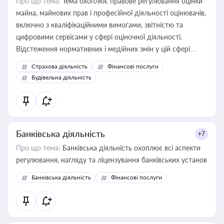
Про що тема:
Тема охоплює правове регулювання оцінки
майна, майнових прав і професійної діяльності оцінювачів,
включно з кваліфікаційними вимогами, звітністю та
цифровими сервісами у сфері оціночної діяльності.
Відстеження нормативних і медійних змін у цій сфері
корисне для власника бізнесу, керівника, юриста або
Страхова діяльність
Фінансові послуги
бухгалтера під час оподаткування, приватизації, оренди
Будівельна діяльність
державного майна, корпоративних угод і перевірки
статусу суб'єктів оціночної діяльності
Банківська діяльність
+7
Про що тема:
Банківська діяльність охоплює всі аспекти
регулювання, нагляду та ліцензування банківських установ
Банківська діяльність
Фінансові послуги