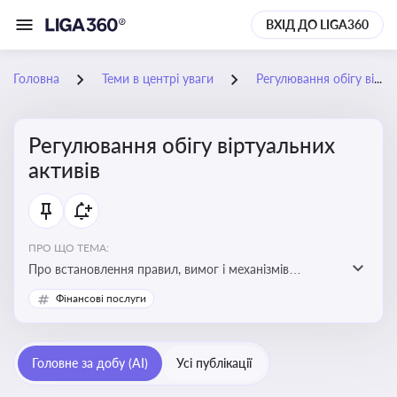
ВХІД ДО LIGA360
Головна
Теми в центрі уваги
Регулювання обігу віртуальних активів
Регулювання обігу віртуальних
активів
ПРО ЩО ТЕМА:
Про встановлення правил, вимог і механізмів
контролю за використанням, обігом та
Фінансові послуги
оподаткуванням віртуальних активів, таких як
криптовалюти
Головне за добу (AI)
Усі публікації