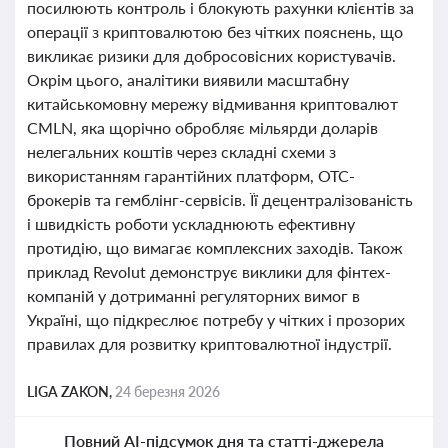
посилюють контроль і блокують рахунки клієнтів за
операції з криптовалютою без чітких пояснень, що
викликає ризики для добросовісних користувачів.
Окрім цього, аналітики виявили масштабну
китайськомовну мережу відмивання криптовалют
CMLN, яка щорічно обробляє мільярди доларів
нелегальних коштів через складні схеми з
використанням гарантійних платформ, OTC-
брокерів та гемблінг-сервісів. Її децентралізованість
і швидкість роботи ускладнюють ефективну
протидію, що вимагає комплексних заходів. Також
приклад Revolut демонструє виклики для фінтех-
компаній у дотриманні регуляторних вимог в
Україні, що підкреслює потребу у чітких і прозорих
правилах для розвитку криптовалютної індустрії.
LIGA ZAKON,
24 березня 2026
Повний AI-підсумок дня та статті-джерела