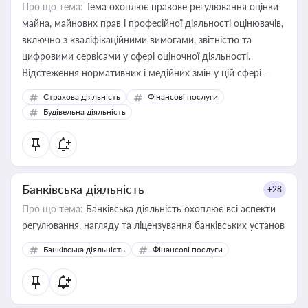
Про що тема:
Тема охоплює правове регулювання оцінки
майна, майнових прав і професійної діяльності оцінювачів,
включно з кваліфікаційними вимогами, звітністю та
цифровими сервісами у сфері оціночної діяльності.
Відстеження нормативних і медійних змін у цій сфері
корисне для власника бізнесу, керівника, юриста або
Страхова діяльність
Фінансові послуги
бухгалтера під час оподаткування, приватизації, оренди
Будівельна діяльність
державного майна, корпоративних угод і перевірки
статусу суб'єктів оціночної діяльності
Банківська діяльність
+28
Про що тема:
Банківська діяльність охоплює всі аспекти
регулювання, нагляду та ліцензування банківських установ
Банківська діяльність
Фінансові послуги