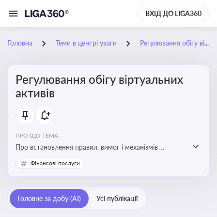
ВХІД ДО LIGA360
Головна
Теми в центрі уваги
Регулювання обігу віртуальних активів
Регулювання обігу віртуальних
активів
ПРО ЩО ТЕМА:
Про встановлення правил, вимог і механізмів
контролю за використанням, обігом та
Фінансові послуги
оподаткуванням віртуальних активів, таких як
криптовалюти
Головне за добу (AI)
Усі публікації