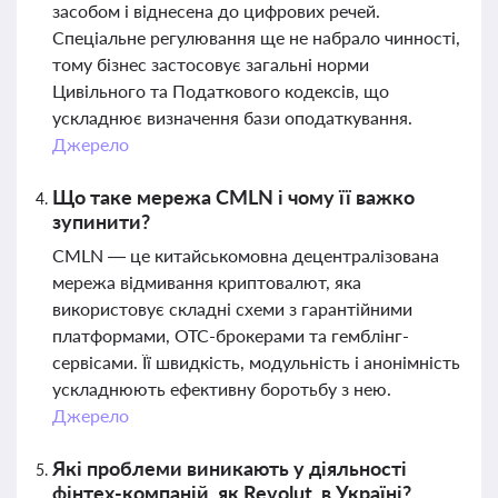
засобом і віднесена до цифрових речей.
Спеціальне регулювання ще не набрало чинності,
тому бізнес застосовує загальні норми
Цивільного та Податкового кодексів, що
ускладнює визначення бази оподаткування.
Джерело
Що таке мережа CMLN і чому її важко
зупинити?
CMLN — це китайськомовна децентралізована
мережа відмивання криптовалют, яка
використовує складні схеми з гарантійними
платформами, OTC-брокерами та гемблінг-
сервісами. Її швидкість, модульність і анонімність
ускладнюють ефективну боротьбу з нею.
Джерело
Які проблеми виникають у діяльності
фінтех-компаній, як Revolut, в Україні?