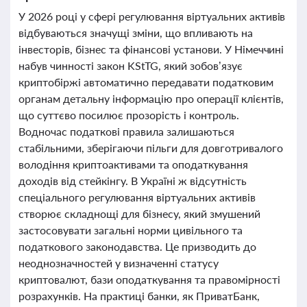
У 2026 році у сфері регулювання віртуальних активів
відбуваються значущі зміни, що впливають на
інвесторів, бізнес та фінансові установи. У Німеччині
набув чинності закон KStTG, який зобов’язує
криптобіржі автоматично передавати податковим
органам детальну інформацію про операції клієнтів,
що суттєво посилює прозорість і контроль.
Водночас податкові правила залишаються
стабільними, зберігаючи пільги для довготривалого
володіння криптоактивами та оподаткування
доходів від стейкінгу. В Україні ж відсутність
спеціального регулювання віртуальних активів
створює складнощі для бізнесу, який змушений
застосовувати загальні норми цивільного та
податкового законодавства. Це призводить до
неоднозначностей у визначенні статусу
криптовалют, бази оподаткування та правомірності
розрахунків. На практиці банки, як ПриватБанк,