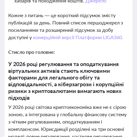
хабарів та походження коштів.
Джерело
Кожне з питань — це короткий підсумок змісту
публікацій за день. Повний список першоджерел з
посиланнями та розширений підсумок за добу
доступні у
комерційній версії Платформи LIGA360.
Стисло про головне:
У 2026 році регулювання та оподаткування
віртуальних активів стають ключовими
факторами для легального обігу та
відповідальності, а кіберзагрози і корупційні
ризики з криптовалютами вимагають нових
підходів
У 2026 році світова криптоекономіка вже не є сірою
зоною, а інтегрована у глобальну фінансову систему
з чітким регулюванням, оподаткуванням і
комплаєнсом. Юрисдикції розділені на три основні
моделі: повне регулювання, часткове регулювання