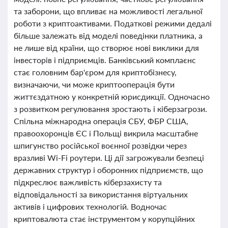
та заборони, що впливає на можливості легальної
роботи з криптоактивами. Податкові режими дедалі
більше залежать від моделі поведінки платника, а
не лише від країни, що створює нові виклики для
інвесторів і підприємців. Банківський комплаєнс
стає головним бар'єром для криптобізнесу,
визначаючи, чи може криптооперація бути
життєздатною у конкретній юрисдикції. Одночасно
з розвитком регулювання зростають і кіберзагрози.
Спільна міжнародна операція СБУ, ФБР США,
правоохоронців ЄС і Польщі викрила масштабне
шпигунство російської воєнної розвідки через
вразливі Wi-Fi роутери. Ці дії загрожували безпеці
державних структур і оборонних підприємств, що
підкреслює важливість кіберзахисту та
відповідальності за використання віртуальних
активів і цифрових технологій. Водночас
криптовалюта стає інструментом у корупційних