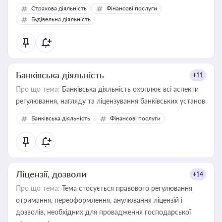
корисне для власника бізнесу, керівника, юриста або
Страхова діяльність
Фінансові послуги
бухгалтера під час оподаткування, приватизації, оренди
Будівельна діяльність
державного майна, корпоративних угод і перевірки
статусу суб'єктів оціночної діяльності
Банківська діяльність
+11
Про що тема:
Банківська діяльність охоплює всі аспекти
регулювання, нагляду та ліцензування банківських установ
Банківська діяльність
Фінансові послуги
Ліцензії, дозволи
+14
Про що тема:
Тема стосується правового регулювання
отримання, переоформлення, анулювання ліцензій і
дозволів, необхідних для провадження господарської