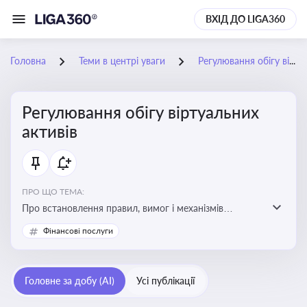
ВХІД ДО LIGA360
Головна
Теми в центрі уваги
Регулювання обігу віртуальних активів
Регулювання обігу віртуальних
активів
ПРО ЩО ТЕМА:
Про встановлення правил, вимог і механізмів
контролю за використанням, обігом та
Фінансові послуги
оподаткуванням віртуальних активів, таких як
криптовалюти
Головне за добу (AI)
Усі публікації