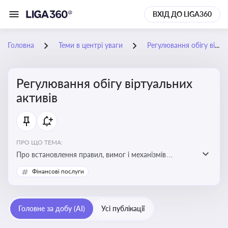
ВХІД ДО LIGA360
Головна
Теми в центрі уваги
Регулювання обігу віртуальних активів
Регулювання обігу віртуальних
активів
ПРО ЩО ТЕМА:
Про встановлення правил, вимог і механізмів
контролю за використанням, обігом та
Фінансові послуги
оподаткуванням віртуальних активів, таких як
криптовалюти
Головне за добу (AI)
Усі публікації