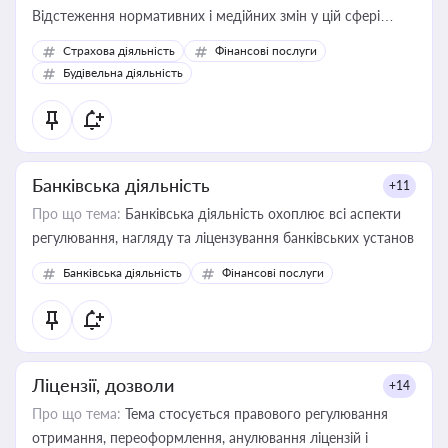
Відстеження нормативних і медійних змін у цій сфері
корисне для власника бізнесу, керівника, юриста або
Страхова діяльність
Фінансові послуги
бухгалтера під час оподаткування, приватизації, оренди
Будівельна діяльність
державного майна, корпоративних угод і перевірки
статусу суб'єктів оціночної діяльності
Банківська діяльність
+11
Про що тема:
Банківська діяльність охоплює всі аспекти
регулювання, нагляду та ліцензування банківських установ
Банківська діяльність
Фінансові послуги
Ліцензії, дозволи
+14
Про що тема:
Тема стосується правового регулювання
отримання, переоформлення, анулювання ліцензій і