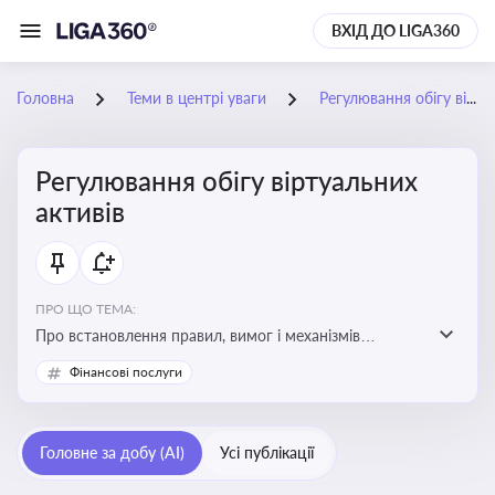
ВХІД ДО LIGA360
Головна
Теми в центрі уваги
Регулювання обігу віртуальних активів
Регулювання обігу віртуальних
активів
ПРО ЩО ТЕМА:
Про встановлення правил, вимог і механізмів
контролю за використанням, обігом та
Фінансові послуги
оподаткуванням віртуальних активів, таких як
криптовалюти
Головне за добу (AI)
Усі публікації