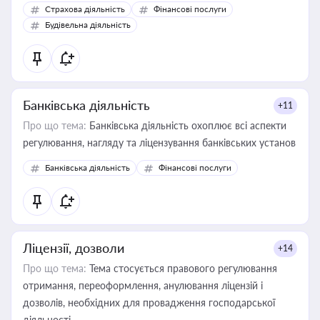
корисне для власника бізнесу, керівника, юриста або
Страхова діяльність
Фінансові послуги
бухгалтера під час оподаткування, приватизації, оренди
Будівельна діяльність
державного майна, корпоративних угод і перевірки
статусу суб'єктів оціночної діяльності
Банківська діяльність
+11
Про що тема:
Банківська діяльність охоплює всі аспекти
регулювання, нагляду та ліцензування банківських установ
Банківська діяльність
Фінансові послуги
Ліцензії, дозволи
+14
Про що тема:
Тема стосується правового регулювання
отримання, переоформлення, анулювання ліцензій і
дозволів, необхідних для провадження господарської
діяльності