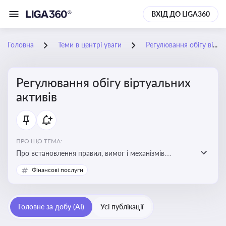
ВХІД ДО LIGA360
Головна
Теми в центрі уваги
Регулювання обігу віртуальних активів
Регулювання обігу віртуальних
активів
ПРО ЩО ТЕМА:
Про встановлення правил, вимог і механізмів
контролю за використанням, обігом та
Фінансові послуги
оподаткуванням віртуальних активів, таких як
криптовалюти
Головне за добу (AI)
Усі публікації