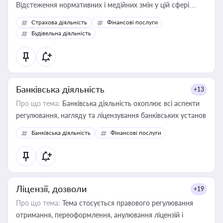
Відстеження нормативних і медійних змін у цій сфері
корисне для власника бізнесу, керівника, юриста або
Страхова діяльність
Фінансові послуги
бухгалтера під час оподаткування, приватизації, оренди
Будівельна діяльність
державного майна, корпоративних угод і перевірки
статусу суб'єктів оціночної діяльності
Банківська діяльність
+13
Про що тема:
Банківська діяльність охоплює всі аспекти
регулювання, нагляду та ліцензування банківських установ
Банківська діяльність
Фінансові послуги
Ліцензії, дозволи
+19
Про що тема:
Тема стосується правового регулювання
отримання, переоформлення, анулювання ліцензій і