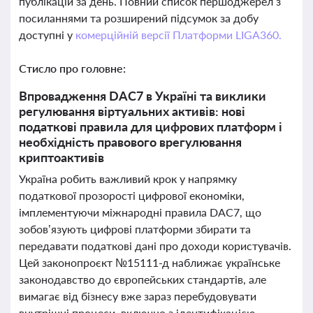
публікацій за день. Повний список першоджерел з
посиланнями та розширений підсумок за добу
доступні у
комерційній версії Платформи LIGA360.
Стисло про головне:
Впровадження DAC7 в Україні та виклики
регулювання віртуальних активів: нові
податкові правила для цифрових платформ і
необхідність правового врегулювання
криптоактивів
Україна робить важливий крок у напрямку
податкової прозорості цифрової економіки,
імплементуючи міжнародні правила DAC7, що
зобов’язують цифрові платформи збирати та
передавати податкові дані про доходи користувачів.
Цей законопроєкт №15111-д наближає українське
законодавство до європейських стандартів, але
вимагає від бізнесу вже зараз перебудовувати
внутрішні процеси, включно з ідентифікацією