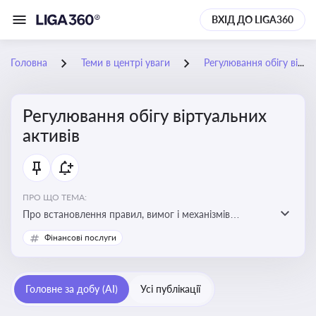
ВХІД ДО LIGA360
Головна
Теми в центрі уваги
Регулювання обігу віртуальних активів
Регулювання обігу віртуальних
активів
ПРО ЩО ТЕМА:
Про встановлення правил, вимог і механізмів
контролю за використанням, обігом та
Фінансові послуги
оподаткуванням віртуальних активів, таких як
криптовалюти
Головне за добу (AI)
Усі публікації