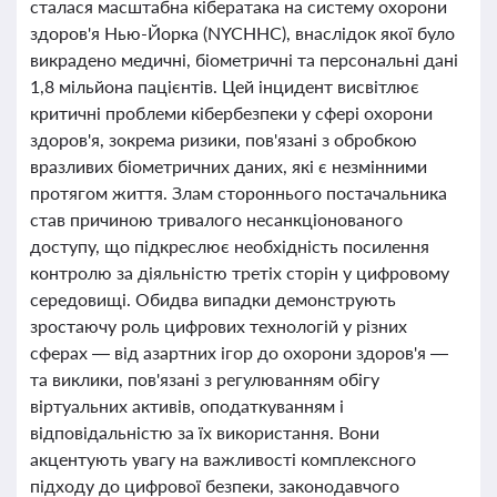
сталася масштабна кібератака на систему охорони
здоров'я Нью-Йорка (NYCHHC), внаслідок якої було
викрадено медичні, біометричні та персональні дані
1,8 мільйона пацієнтів. Цей інцидент висвітлює
критичні проблеми кібербезпеки у сфері охорони
здоров'я, зокрема ризики, пов'язані з обробкою
вразливих біометричних даних, які є незмінними
протягом життя. Злам стороннього постачальника
став причиною тривалого несанкціонованого
доступу, що підкреслює необхідність посилення
контролю за діяльністю третіх сторін у цифровому
середовищі. Обидва випадки демонструють
зростаючу роль цифрових технологій у різних
сферах — від азартних ігор до охорони здоров'я —
та виклики, пов'язані з регулюванням обігу
віртуальних активів, оподаткуванням і
відповідальністю за їх використання. Вони
акцентують увагу на важливості комплексного
підходу до цифрової безпеки, законодавчого