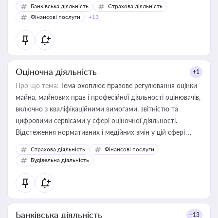
Банківська діяльність
Страхова діяльність
Фінансові послуги
+13
Оціночна діяльність
+1
Про що тема:
Тема охоплює правове регулювання оцінки
майна, майнових прав і професійної діяльності оцінювачів,
включно з кваліфікаційними вимогами, звітністю та
цифровими сервісами у сфері оціночної діяльності.
Відстеження нормативних і медійних змін у цій сфері
корисне для власника бізнесу, керівника, юриста або
Страхова діяльність
Фінансові послуги
бухгалтера під час оподаткування, приватизації, оренди
Будівельна діяльність
державного майна, корпоративних угод і перевірки
статусу суб'єктів оціночної діяльності
Банківська діяльність
+13