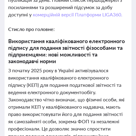
посиланнями та розширений підсумок за добу
доступні у
комерційній версії Платформи LIGA360.
Стисло про головне:
Використання кваліфікованого електронного
підпису для подання звітності фізособами та
підприємцями: нові можливості та
законодавчі норми
З початку 2025 року в Україні активізувалося
використання кваліфікованого електронного
підпису (КЕП) для подання податкової звітності та
ведення електронного документообігу.
Законодавство чітко визначає, що фізичні особи, які
отримали КЕП у кваліфікованого надавача, мають
право використовувати його для подання звітності
як самозайняті особи, зокрема ФОП та незалежні
професіонали. Це дозволяє значно спростити
процес подання документів, підвищити їхню