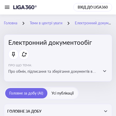
ВХІД ДО LIGA360
Головна
Теми в центрі уваги
Електронний документообіг
Електронний документообіг
ПРО ЩО ТЕМА:
Про обмін, підписання та зберігання документів в
електронній формі з юридичною силою без
використання паперу
Головне за добу (AI)
Усі публікації
ГОЛОВНЕ ЗА ДОБУ