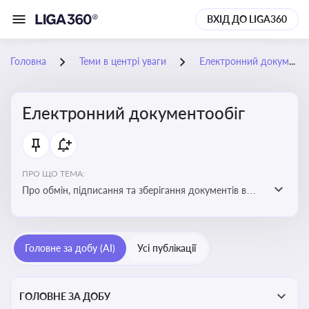
ВХІД ДО LIGA360
Головна
Теми в центрі уваги
Електронний документообіг
Електронний документообіг
ПРО ЩО ТЕМА:
Про обмін, підписання та зберігання документів в
електронній формі з юридичною силою без
використання паперу
Головне за добу (AI)
Усі публікації
ГОЛОВНЕ ЗА ДОБУ