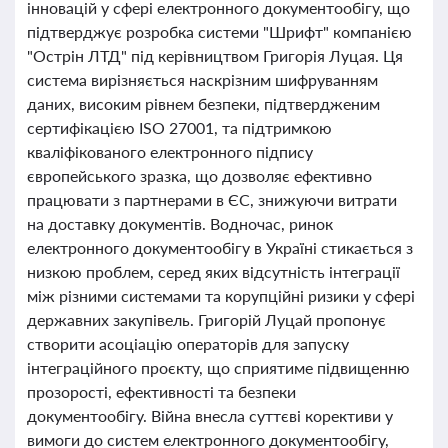
інновацій у сфері електронного документообігу, що
підтверджує розробка системи "Шрифт" компанією
"Острін ЛТД" під керівництвом Григорія Луцая. Ця
система вирізняється наскрізним шифруванням
даних, високим рівнем безпеки, підтвердженим
сертифікацією ISO 27001, та підтримкою
кваліфікованого електронного підпису
європейського зразка, що дозволяє ефективно
працювати з партнерами в ЄС, знижуючи витрати
на доставку документів. Водночас, ринок
електронного документообігу в Україні стикається з
низкою проблем, серед яких відсутність інтеграції
між різними системами та корупційні ризики у сфері
державних закупівель. Григорій Луцай пропонує
створити асоціацію операторів для запуску
інтеграційного проєкту, що сприятиме підвищенню
прозорості, ефективності та безпеки
документообігу. Війна внесла суттєві корективи у
вимоги до систем електронного документообігу,