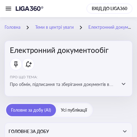
ВХІД ДО LIGA360
Головна
Теми в центрі уваги
Електронний документообіг
Електронний документообіг
ПРО ЩО ТЕМА:
Про обмін, підписання та зберігання документів в
електронній формі з юридичною силою без
використання паперу
Головне за добу (AI)
Усі публікації
ГОЛОВНЕ ЗА ДОБУ