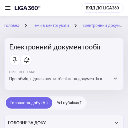
ВХІД ДО LIGA360
Головна
Теми в центрі уваги
Електронний документообіг
Електронний документообіг
ПРО ЩО ТЕМА:
Про обмін, підписання та зберігання документів в
електронній формі з юридичною силою без
використання паперу
Головне за добу (AI)
Усі публікації
ГОЛОВНЕ ЗА ДОБУ