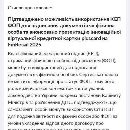
Стисло про головне:
Підтверджено можливість використання КЕП
ФОП для підписання документів як фізична
особа та анонсовано презентацію інноваційної
віртуальної кредитної картки pluscard на
FinRetail 2025
Кваліфікований електронний підпис (КЕП),
отриманий фізичною особою-підприємцем (ФОП),
може бути використаний для підписання
документів як фізичною особою. Сертифікат ключа
не містить інформації про статус ФОП, тому його
роль визначається контекстом застосування.
Законодавство України, зокрема постанови Кабінету
Міністрів та роз'яснення ДПС, підтверджують, що
самозайняті особи можуть використовувати КЕП
для подання звітності як фізичні особи або ФОП за
умови укладення відповідного договору про
визнання електронних документів. Це спрощує