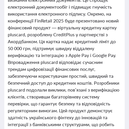
електронний документообіг і підвищує гнучкість
використання електронного підпису. Окремо, на
конференції FinRetail 2025 буде презентовано новий
фінансовий продукт — віртуальну кредитну картку
pluscard, розроблену CreditPlus у партнерстві з
Акордбанком. Ця картка надає кредитний ліміт до
50 000 грн, підтримує швидку віддалену
верифікацію та інтеграцію з Apple Pay і Google Pay.
Впровадження pluscard відповідає сучасним
трендам цифровізації фінансових послуг,
забезпечуючи користувачам простий, швидкий та
безпечний доступ до кредитних коштів. Розробники
pluscard подолали виклики, пов’язані з верифікацією
клієнтів, створивши багаторівневу систему
перевірки, що гарантує безпеку та відповідність
регуляторним вимогам. Цей продукт демонструє
здатність українського фінтеху до інновацій та
інтеграції з банківськими структурами, що робить