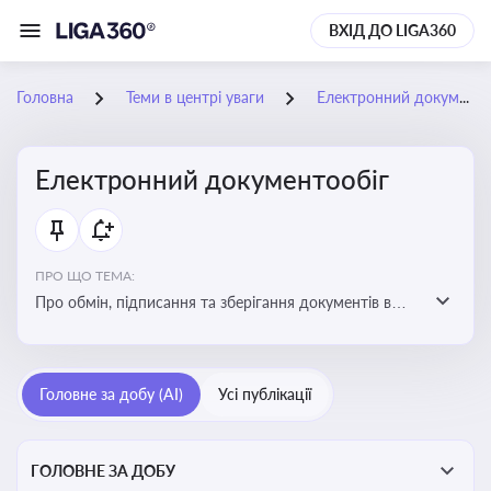
ВХІД ДО LIGA360
Головна
Теми в центрі уваги
Електронний документообіг
Електронний документообіг
ПРО ЩО ТЕМА:
Про обмін, підписання та зберігання документів в
електронній формі з юридичною силою без
використання паперу
Головне за добу (AI)
Усі публікації
ГОЛОВНЕ ЗА ДОБУ