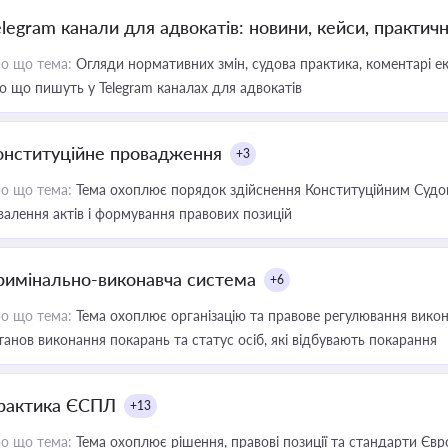
elegram канали для адвокатів: новини, кейси, практич
о що тема:
Огляди нормативних змін, судова практика, коментарі екс
о що пишуть у Telegram каналах для адвокатів
онституційне провадження
+3
о що тема:
Тема охоплює порядок здійснення Конституційним Судом
валення актів і формування правових позицій
римінально-виконавча система
+6
о що тема:
Тема охоплює організацію та правове регулювання викона
танов виконання покарань та статус осіб, які відбувають покарання
рактика ЄСПЛ
+13
о що тема:
Тема охоплює рішення, правові позиції та стандарти Євр