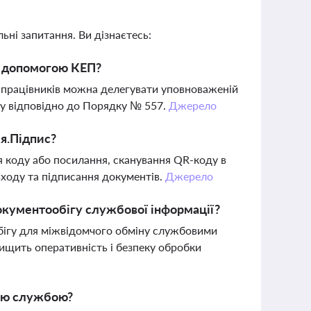
ьні запитання. Ви дізнаєтесь:
а допомогою КЕП?
 працівників можна делегувати уповноваженій
су відповідно до Порядку № 557.
Джерело
ія.Підпис?
я коду або посилання, сканування QR-коду в
входу та підписання документів.
Джерело
кументообігу службової інформації?
бігу для міжвідомчого обміну службовими
ищить оперативність і безпеку обробки
вою службою?