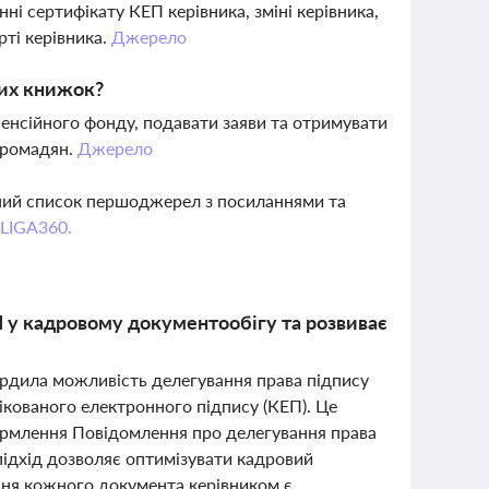
ні сертифікату КЕП керівника, зміні керівника,
рті керівника.
Джерело
вих книжок?
енсійного фонду, подавати заяви та отримувати
 громадян.
Джерело
вний список першоджерел з посиланнями та
 LIGA360.
 у кадровому документообігу та розвиває
ердила можливість делегування права підпису
ікованого електронного підпису (КЕП). Це
формлення Повідомлення про делегування права
підхід дозволяє оптимізувати кадровий
ання кожного документа керівником є