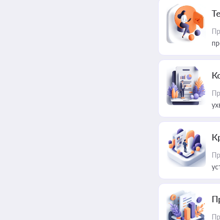
T
Пр
пр
К
Пр
ух
К
Пр
ус
П
Пр