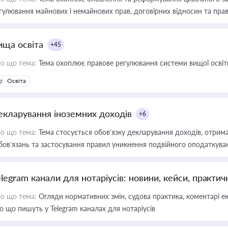
гулювання майнових і немайнових прав, договірних відносин та прав
ища освіта
+45
о що тема:
Тема охоплює правове регулювання системи вищої освіти, о
Освіта
екларування іноземних доходів
+6
о що тема:
Тема стосується обов’язку декларування доходів, отрим
бов’язань та застосування правил уникнення подвійного оподаткува
elegram канали для нотаріусів: новини, кейси, практич
о що тема:
Огляди нормативних змін, судова практика, коментарі екс
о що пишуть у Telegram каналах для нотаріусів