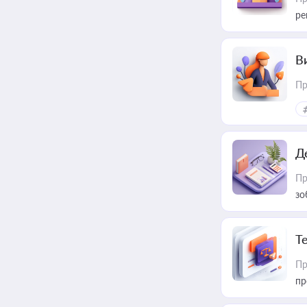
ре
В
Пр
Д
Пр
зо
T
Пр
пр