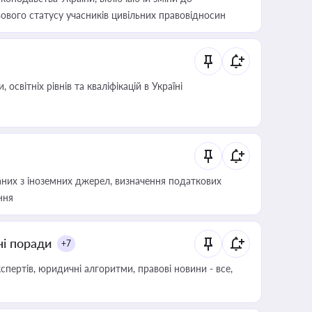
ового статусу учасників цивільних правовідносин
світніх рівнів та кваліфікацій в Україні
аних з іноземних джерел, визначення податкових
ння
ні поради
+7
пертів, юридичні алгоритми, правові новини - все,