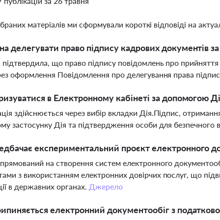
7 публікацій за 26 травня
ібраних матеріалів ми сформували короткі відповіді на актуал
а делегувати право підпису кадрових документів з
 підтвердила, що право підпису повідомлень про прийняття
рез оформлення Повідомлення про делегування права підпи
ризуватися в Електронному кабінеті за допомогою Д
ція здійснюється через вибір вкладки Дія.Підпис, отриманн
му застосунку Дія та підтвердження особи для безпечного 
едбачає експериментальний проєкт електронного до
прямований на створення систем електронного документоо
ами з використанням електронних довірчих послуг, що підв
ії в державних органах.
Джерело
рипиняється електронний документообіг з податко