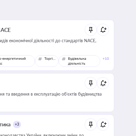
NACE
идів економічної діяльності до стандартів NACE,
о-енергетичний
Торгівля
Будівельна
+10
кс
діяльність
я та введення в експлуатацію об’єктів будівництва
итика
+3
конодавства України, включаючи зміни до