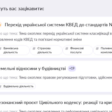
уть вас зацікавити:
Перехід української системи КВЕД до стандартів 
о що тема:
Тема охоплює перехід української системи класифікації в
овлення кодів КВЕД та пов'язані нормативні зміни
Банківська
Страхова
Фінансові
Паливн
діяльність
діяльність
послуги
компле
емельні відносини у будівництві
+19
о що тема:
Тема охоплює правове регулювання підготовки, здійсненн
Будівельна діяльність
езонансний проєкт Цивільного кодексу: реакції та кр
о що тема:
Тема охоплює оновлення та реформування цивільного за