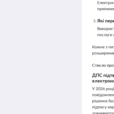
Електрон
припинен
Які пер
Використ
послуги 
Кожне з пи
розширений
Стисло про
ДПС підтв
електронн
У 2026 роц
повідомлен
рішення ба
підпису ке
документоо