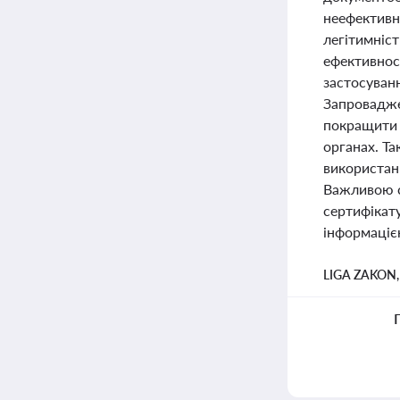
неефективн
легітимніс
ефективност
застосуванн
Запровадже
покращити 
органах. Та
використан
Важливою с
сертифікату
інформаціє
LIGA ZAKON