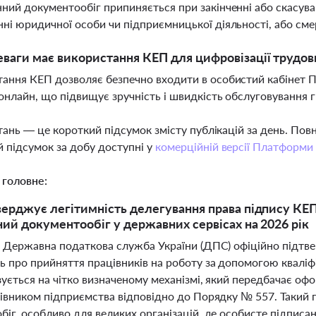
ний документообіг припиняється при закінченні або скасуван
ні юридичної особи чи підприємницької діяльності, або сме
еваги має використання КЕП для цифровізації трудо
ання КЕП дозволяє безпечно входити в особистий кабінет П
онлайн, що підвищує зручність і швидкість обслуговування
тань — це короткий підсумок змісту публікацій за день. По
 підсумок за добу доступні у
комерційній версії Платформи
 головне:
ерджує легітимність делегування права підпису КЕП
ий документообіг у державних сервісах на 2026 рік
і Державна податкова служба України (ДПС) офіційно підтв
ь про прийняття працівників на роботу за допомогою кваліф
зується на чітко визначеному механізмі, який передбачає о
рівником підприємства відповідно до Порядку № 557. Такий 
біг, особливо для великих організацій, де особисте підпис