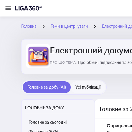
Головна
Теми в центрі уваги
Електронний д
Електронний докуме
Про обмін, підписання та з
ПРО ЩО ТЕМА:
Головне за добу (AI)
Усі публікації
ГОЛОВНЕ ЗА ДОБУ
Головне за 
Головне за сьогодні
Опрацьова
05 серпня 2026