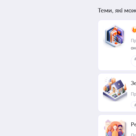
Теми, які мож
Пр
он
З
Пр
Р
Пр