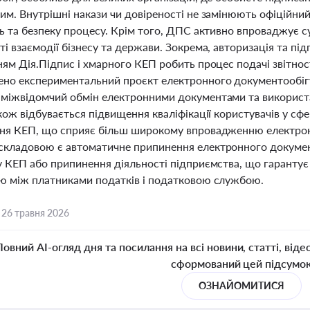
им. Внутрішні накази чи довіреності не замінюють офіційни
ть та безпеку процесу. Крім того, ДПС активно впроваджує 
і взаємодії бізнесу та держави. Зокрема, авторизація та пі
ям Дія.Підпис і хмарного КЕП робить процес подачі звітнос
но експериментальний проєкт електронного документообігу 
міжвідомчий обмін електронними документами та використа
кож відбувається підвищення кваліфікації користувачів у сф
ня КЕП, що сприяє більш широкому впровадженню електронн
кладовою є автоматичне припинення електронного документо
 КЕП або припинення діяльності підприємства, що гарантує 
ю між платниками податків і податковою службою.
,
26 травня 2026
Повний AI-огляд дня та посилання на всі новини, статті, віде
сформований цей підсумо
ОЗНАЙОМИТИСЯ