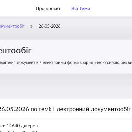
Про проєкт
Всі Теми
окументообіг
26-05-2026
нтообіг
берігання документів в електронній формі з юридичною силою без в
26.05.2026 по темі: Електронний документообіг
но:
14640 джерел