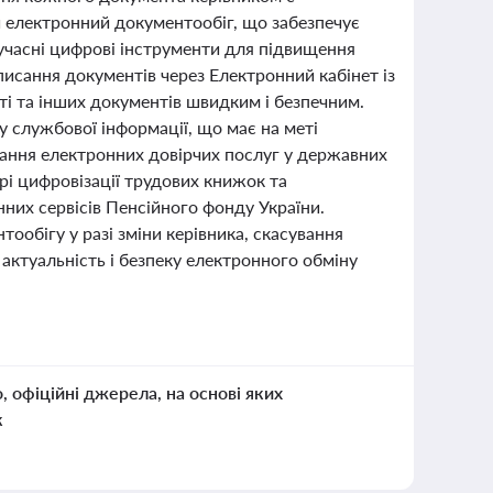
й електронний документообіг, що забезпечує
сучасні цифрові інструменти для підвищення
дписання документів через Електронний кабінет із
ті та інших документів швидким і безпечним.
службової інформації, що має на меті
ння електронних довірчих послуг у державних
ері цифровізації трудових книжок та
их сервісів Пенсійного фонду України.
обігу у разі зміни керівника, скасування
актуальність і безпеку електронного обміну
о, офіційні джерела, на основі яких
к