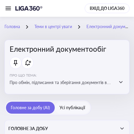
ВХІД ДО LIGA360
Головна
Теми в центрі уваги
Електронний документообіг
Електронний документообіг
ПРО ЩО ТЕМА:
Про обмін, підписання та зберігання документів в
електронній формі з юридичною силою без
використання паперу
Головне за добу (AI)
Усі публікації
ГОЛОВНЕ ЗА ДОБУ