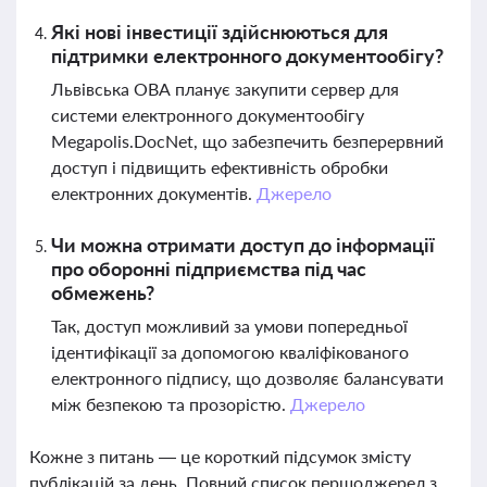
Які нові інвестиції здійснюються для
підтримки електронного документообігу?
Львівська ОВА планує закупити сервер для
системи електронного документообігу
Megapolis.DocNet, що забезпечить безперервний
доступ і підвищить ефективність обробки
електронних документів.
Джерело
Чи можна отримати доступ до інформації
про оборонні підприємства під час
обмежень?
Так, доступ можливий за умови попередньої
ідентифікації за допомогою кваліфікованого
електронного підпису, що дозволяє балансувати
між безпекою та прозорістю.
Джерело
Кожне з питань — це короткий підсумок змісту
публікацій за день. Повний список першоджерел з