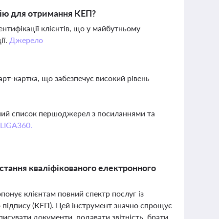
ію для отримання КЕП?
ентифікації клієнтів, що у майбутньому
ії.
Джерело
арт-картка, що забезпечує високий рівень
вний список першоджерел з посиланнями та
 LIGA360.
стання кваліфікованого електронного
понує клієнтам повний спектр послуг із
 підпису (КЕП). Цей інструмент значно спрощує
исувати документи, подавати звітність, брати