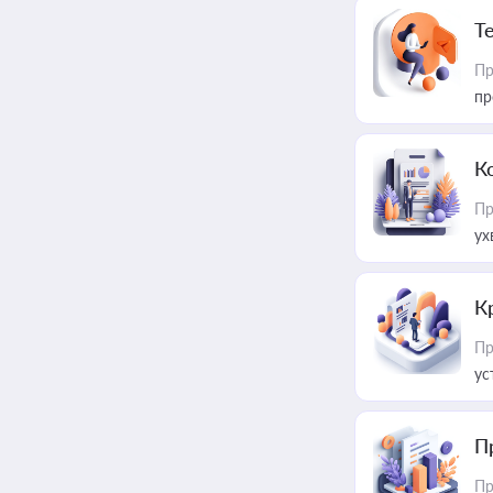
T
Пр
пр
К
Пр
ух
К
Пр
ус
П
Пр