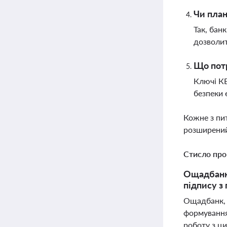
Чи пла
Так, бан
дозволит
Що потр
Ключі КЕ
безпеки 
Кожне з пи
розширений
Стисло про
Ощадбанк 
підпису з
Ощадбанк, я
формування
роботу з ц