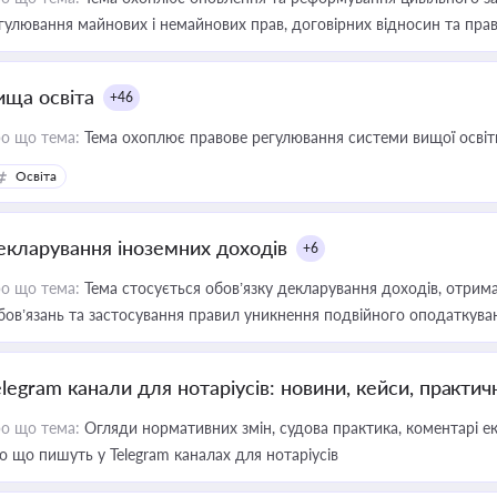
гулювання майнових і немайнових прав, договірних відносин та прав
ища освіта
+46
о що тема:
Тема охоплює правове регулювання системи вищої освіти, о
Освіта
екларування іноземних доходів
+6
о що тема:
Тема стосується обов’язку декларування доходів, отрим
бов’язань та застосування правил уникнення подвійного оподаткува
elegram канали для нотаріусів: новини, кейси, практич
о що тема:
Огляди нормативних змін, судова практика, коментарі екс
о що пишуть у Telegram каналах для нотаріусів