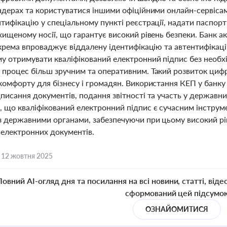
ендерах та користуватися іншими офіційними онлайн-сервіс
тифікацію у спеціальному пункті реєстрації, надати паспорт
ахищеному носії, що гарантує високий рівень безпеки. Банк
окрема впроваджує віддалену ідентифікацію та автентифікац
 отримувати кваліфікований електронний підпис без необхід
 процес більш зручним та оперативним. Такий розвиток циф
комфорту для бізнесу і громадян. Використання КЕП у банку
дписання документів, подання звітності та участь у держав
, що кваліфікований електронний підпис є сучасним інструм
з державними органами, забезпечуючи при цьому високий рів
 електронних документів.
,
12 жовтня 2025
Повний AI-огляд дня та посилання на всі новини, статті, віде
сформований цей підсумо
ОЗНАЙОМИТИСЯ