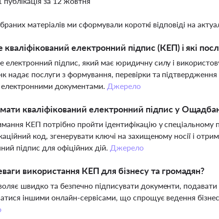
1 публікація за 12 жовтня
ібраних матеріалів ми сформували короткі відповіді на актуал
 кваліфікований електронний підпис (КЕП) і які пос
 електронний підпис, який має юридичну силу і використов
 надає послуги з формування, перевірки та підтвердження ч
з електронними документами.
Джерело
мати кваліфікований електронний підпис у Ощадба
мання КЕП потрібно пройти ідентифікацію у спеціальному п
каційний код, згенерувати ключі на захищеному носії і отри
ний підпис для офіційних дій.
Джерело
еваги використання КЕП для бізнесу та громадян?
оляє швидко та безпечно підписувати документи, подавати зв
атися іншими онлайн-сервісами, що спрощує ведення бізне
о