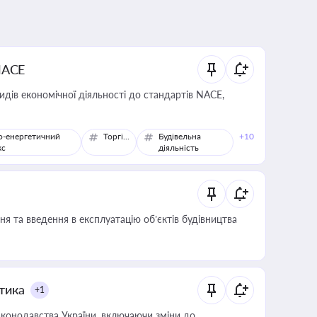
NACE
идів економічної діяльності до стандартів NACE,
о-енергетичний
Торгівля
Будівельна
+10
кс
діяльність
я та введення в експлуатацію об’єктів будівництва
итика
+1
конодавства України, включаючи зміни до