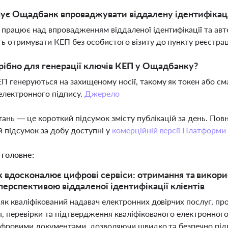
нує Ощадбанк впроваджувати віддалену ідентифікац
к працює над впровадженням віддаленої ідентифікації та авт
ь отримувати КЕП без особистого візиту до пункту реєстрац
ібно для генерації ключів КЕП у Ощадбанку?
П генеруються на захищеному носії, такому як токен або см
електронного підпису.
Джерело
тань — це короткий підсумок змісту публікацій за день. По
 підсумок за добу доступні у
комерційній версії Платформи
 головне:
вдосконалює цифрові сервіси: отримання та викори
 перспективою віддаленої ідентифікації клієнтів
к кваліфікований надавач електронних довірчих послуг, про
, перевірки та підтвердження кваліфікованого електронного
ифровими документами, дозволяючи швидко та безпечно підп