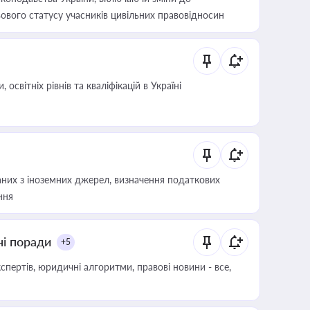
ового статусу учасників цивільних правовідносин
світніх рівнів та кваліфікацій в Україні
аних з іноземних джерел, визначення податкових
ння
ні поради
+5
пертів, юридичні алгоритми, правові новини - все,