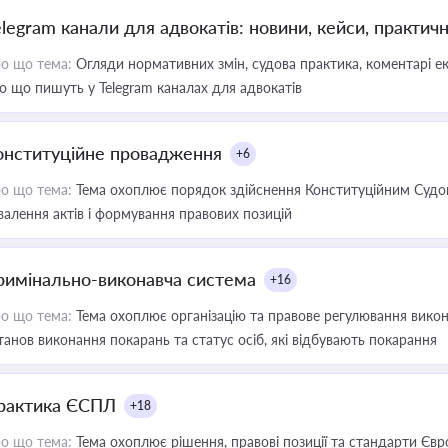
elegram канали для адвокатів: новини, кейси, практич
о що тема:
Огляди нормативних змін, судова практика, коментарі екс
о що пишуть у Telegram каналах для адвокатів
онституційне провадження
+6
о що тема:
Тема охоплює порядок здійснення Конституційним Судом
валення актів і формування правових позицій
римінально-виконавча система
+16
о що тема:
Тема охоплює організацію та правове регулювання викона
танов виконання покарань та статус осіб, які відбувають покарання
рактика ЄСПЛ
+18
о що тема:
Тема охоплює рішення, правові позиції та стандарти Євр