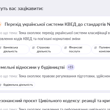
уть вас зацікавити:
Перехід української системи КВЕД до стандартів 
о що тема:
Тема охоплює перехід української системи класифікації в
овлення кодів КВЕД та пов'язані нормативні зміни
Банківська
Страхова
Фінансові
Паливн
діяльність
діяльність
послуги
компле
емельні відносини у будівництві
+15
о що тема:
Тема охоплює правове регулювання підготовки, здійсненн
Будівельна діяльність
езонансний проєкт Цивільного кодексу: реакції та кр
о що тема:
Тема охоплює оновлення та реформування цивільного за