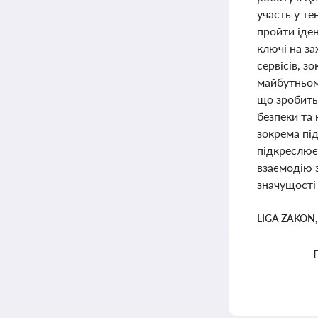
участь у т
пройти іден
ключі на з
сервісів, з
майбутньому
що зробить
безпеки та 
зокрема пі
підкреслює
взаємодію 
значущості
LIGA ZAKON