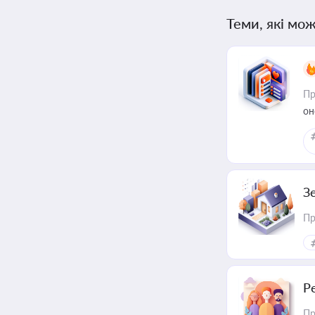
Теми, які мож
Пр
он
З
Пр
Р
Пр