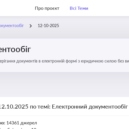
Про проєкт
Всі Теми
окументообіг
12-10-2025
нтообіг
берігання документів в електронній формі з юридичною силою без в
12.10.2025 по темі: Електронний документообіг
но:
14361 джерел