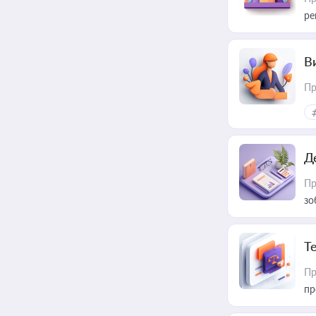
ре
В
Пр
Д
Пр
зо
T
Пр
пр