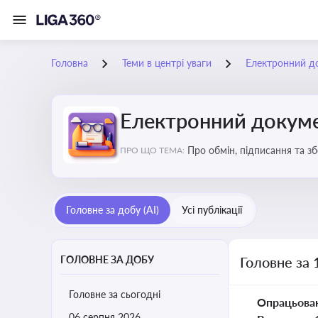
Головна
Теми в центрі уваги
Електронний д
Електронний докуме
Про обмін, підписання та з
ПРО ЩО ТЕМА:
Головне за добу (AI)
Усі публікації
ГОЛОВНЕ ЗА ДОБУ
Головне за 
Головне за сьогодні
Опрацьова
06 серпня 2026