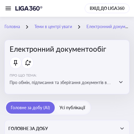
ВХІД ДО LIGA360
Головна
Теми в центрі уваги
Електронний документообіг
Електронний документообіг
ПРО ЩО ТЕМА:
Про обмін, підписання та зберігання документів в
електронній формі з юридичною силою без
використання паперу
Головне за добу (AI)
Усі публікації
ГОЛОВНЕ ЗА ДОБУ