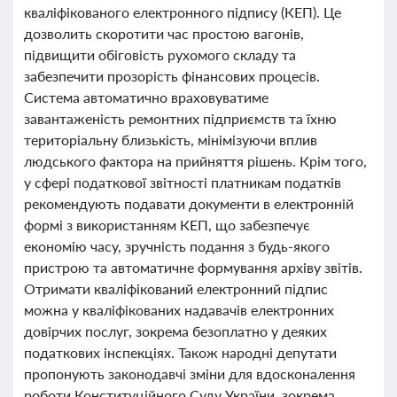
кваліфікованого електронного підпису (КЕП). Це
дозволить скоротити час простою вагонів,
підвищити обіговість рухомого складу та
забезпечити прозорість фінансових процесів.
Система автоматично враховуватиме
завантаженість ремонтних підприємств та їхню
територіальну близькість, мінімізуючи вплив
людського фактора на прийняття рішень. Крім того,
у сфері податкової звітності платникам податків
рекомендують подавати документи в електронній
формі з використанням КЕП, що забезпечує
економію часу, зручність подання з будь-якого
пристрою та автоматичне формування архіву звітів.
Отримати кваліфікований електронний підпис
можна у кваліфікованих надавачів електронних
довірчих послуг, зокрема безоплатно у деяких
податкових інспекціях. Також народні депутати
пропонують законодавчі зміни для вдосконалення
роботи Конституційного Суду України, зокрема