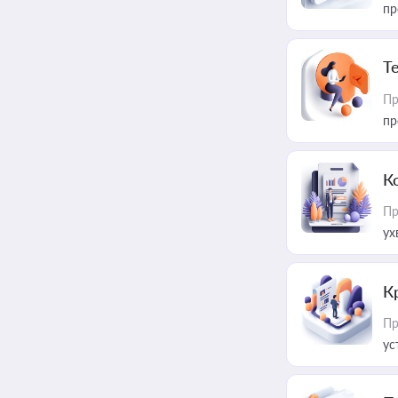
пр
T
Пр
пр
К
Пр
ух
К
Пр
ус