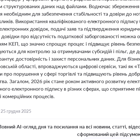
м структурованих даних над файлами. Водночас збереження 
 необхідним для забезпечення стабільності та довіри до нот
кликів. Використання кваліфікованого електронного підпису
електронних довідок, подачі заяв та підтвердження юридич
 довідки про відсутність податкової заборгованості можна 
ням КЕП, що значно спрощує процес і підвищує рівень безпек
уються для контролю за отримувачами субсидій і пільг, де
антує достовірність і захист персональних даних. Для бізнес
вській області, впроваджуються цифрові сервіси, такі як «
и про порушення у сфері торгівлі та підвищують рівень доб
тва. Загалом, 2026 рік стане роком активного розвитку еле
аного електронного підпису в різних сферах, що сприятиме п
і комерційних процесів.
,
25 грудня 2025
Повний AI-огляд дня та посилання на всі новини, статті, віде
сформований цей підсумо