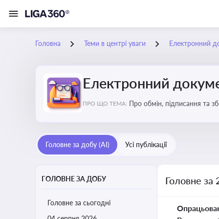
Головна
Теми в центрі уваги
Електронний д
Електронний докуме
Про обмін, підписання та з
ПРО ЩО ТЕМА:
Головне за добу (AI)
Усі публікації
ГОЛОВНЕ ЗА ДОБУ
Головне за 
Головне за сьогодні
Опрацьова
04 серпня 2026