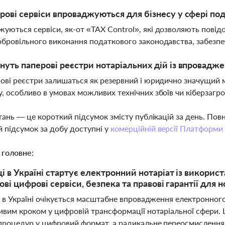
рові сервіси впроваджуються для бізнесу у сфері под
уються сервіси, як-от «TAX Control», які дозволяють повід
обровільного виконання податкового законодавства, забезпе
нуть паперові реєстри нотаріальних дій із впровадж
рові реєстри залишаться як резервний і юридично значущий ме
у, особливо в умовах можливих технічних збоїв чи кіберзагро
тань — це короткий підсумок змісту публікацій за день. По
 підсумок за добу доступні у
комерційній версії Платформи
 головне:
ці в Україні стартує електронний нотаріат із викори
ові цифрові сервіси, безпека та правові гарантії для 
 в Україні очікується масштабне впровадження електронного
ивим кроком у цифровій трансформації нотаріальної сфери.
процедур у цифровий формат, а радикальне переосмислення а