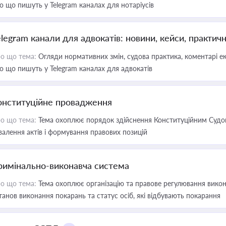
о що пишуть у Telegram каналах для нотаріусів
elegram канали для адвокатів: новини, кейси, практич
о що тема:
Огляди нормативних змін, судова практика, коментарі екс
о що пишуть у Telegram каналах для адвокатів
онституційне провадження
о що тема:
Тема охоплює порядок здійснення Конституційним Судом
валення актів і формування правових позицій
римінально-виконавча система
о що тема:
Тема охоплює організацію та правове регулювання викона
танов виконання покарань та статус осіб, які відбувають покарання