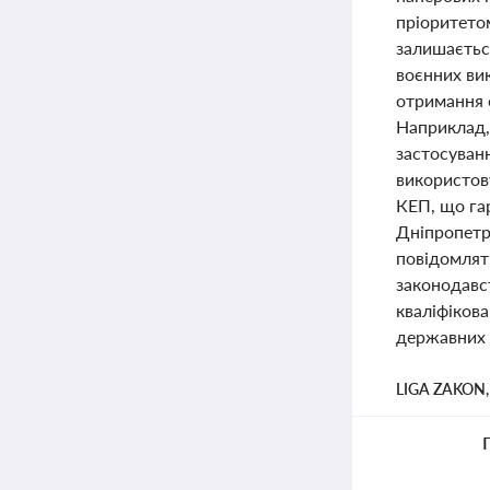
пріоритето
залишається
воєнних ви
отримання 
Наприклад,
застосуван
використов
КЕП, що гар
Дніпропетро
повідомлят
законодавс
кваліфіков
державних 
LIGA ZAKON