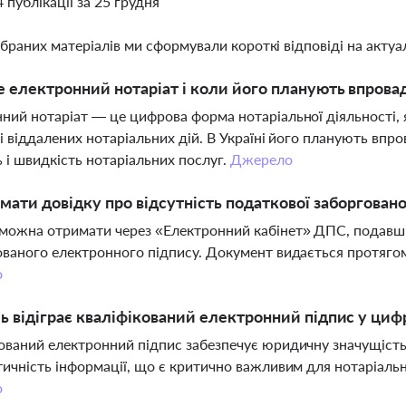
4 публікації за 25 грудня
ібраних матеріалів ми сформували короткі відповіді на актуал
 електронний нотаріат і коли його планують впровад
ний нотаріат — це цифрова форма нотаріальної діяльності,
 і віддалених нотаріальних дій. В Україні його планують вп
ь і швидкість нотаріальних послуг.
Джерело
мати довідку про відсутність податкової заборговано
можна отримати через «Електронний кабінет» ДПС, подавши
ованого електронного підпису. Документ видається протягом 
о
ь відіграє кваліфікований електронний підпис у циф
ований електронний підпис забезпечує юридичну значущість 
тичність інформації, що є критично важливим для нотаріаль
о