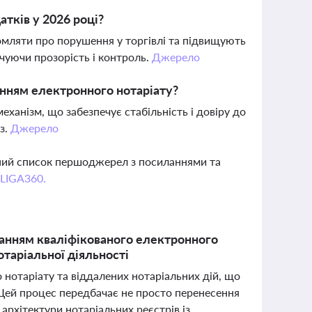
атків у 2026 році?
омляти про порушення у торгівлі та підвищують
чуючи прозорість і контроль.
Джерело
енням електронного нотаріату?
ханізм, що забезпечує стабільність і довіру до
з.
Джерело
вний список першоджерел з посиланнями та
 LIGA360.
станням кваліфікованого електронного
нотаріальної діяльності
 нотаріату та віддалених нотаріальних дій, що
 Цей процес передбачає не просто перенесення
рхітектури нотаріальних реєстрів із