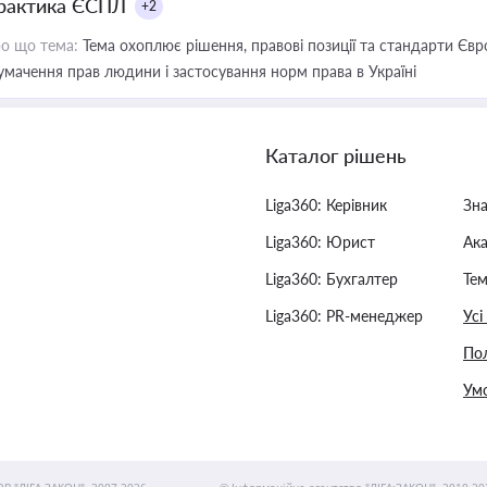
рактика ЄСПЛ
+2
о що тема:
Тема охоплює рішення, правові позиції та стандарти Євр
умачення прав людини і застосування норм права в Україні
Каталог рішень
Liga360: Керівник
Зн
Liga360: Юрист
Ак
Liga360: Бухгалтер
Тем
Liga360: PR-менеджер
Усі
Пол
Умо