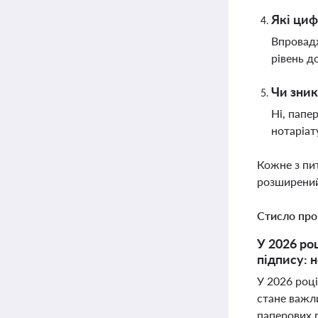
Які циф
Впровадж
рівень д
Чи зник
Ні, папе
нотаріат
Кожне з пи
розширений
Стисло про
У 2026 ро
підпису: н
У 2026 році
стане важл
паперових 