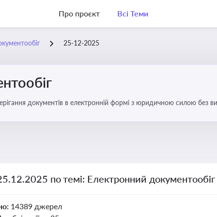
Про проєкт
Всі Теми
окументообіг
25-12-2025
нтообіг
берігання документів в електронній формі з юридичною силою без в
25.12.2025 по темі: Електронний документообіг
но:
14389 джерел