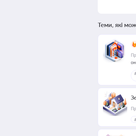
Теми, які мож
Пр
он
З
Пр