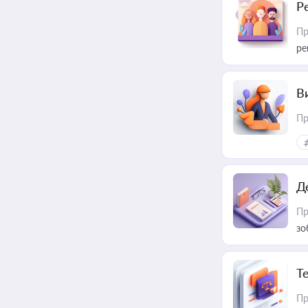
Р
Пр
ре
В
Пр
Д
Пр
зо
T
Пр