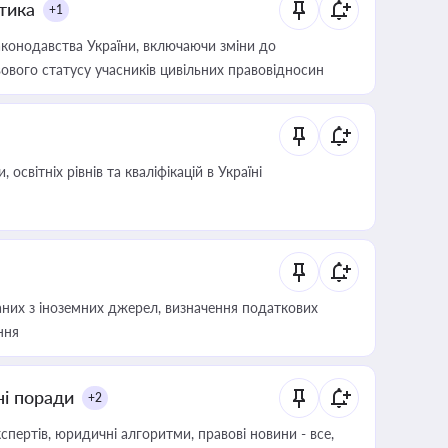
итика
+1
конодавства України, включаючи зміни до
ового статусу учасників цивільних правовідносин
світніх рівнів та кваліфікацій в Україні
аних з іноземних джерел, визначення податкових
ння
ні поради
+2
пертів, юридичні алгоритми, правові новини - все,