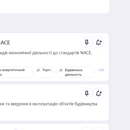
NACE
идів економічної діяльності до стандартів NACE,
о-енергетичний
Торгівля
Будівельна
+10
кс
діяльність
я та введення в експлуатацію об’єктів будівництва