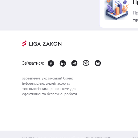
П
Пр
тл
Зв'язатися:
забезпечує український бізнес
інформацією, аналітикою та
технологічними рішеннями для
ефективної та безпечної роботи.