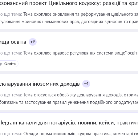
езонансний проєкт Цивільного кодексу: реакції та кр
о що тема:
Тема охоплює оновлення та реформування цивільного за
гулювання майнових і немайнових прав, договірних відносин та прав
ища освіта
+9
о що тема:
Тема охоплює правове регулювання системи вищої освіти, о
Освіта
екларування іноземних доходів
+4
о що тема:
Тема стосується обов’язку декларування доходів, отрим
бов’язань та застосування правил уникнення подвійного оподаткува
elegram канали для нотаріусів: новини, кейси, практич
о що тема:
Огляди нормативних змін, судова практика, коментарі екс