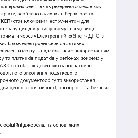
паперових реєстрів як резервного механізму
аріату, особливо в умовах кіберзагроз та
 (КЕП) стає ключовим інструментом для
но значущих дій у цифровому середовищі.
отримати через «Електронний кабінет» ДПС із
и. Також електронні сервіси активно
 документи можуть надсилатися з використанням
у та платників податків у регіонах, зокрема у
TAX Control», які дозволяють оперативно
ровільного виконання податкового
ктронного документообігу та використання
ідвищенню ефективності, прозорості та безпеки
о, офіційні джерела, на основі яких
к