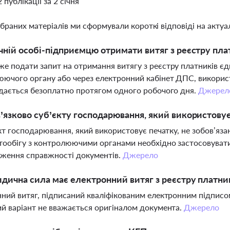
2 публікації за 2 січня
ібраних матеріалів ми сформували короткі відповіді на актуал
чній особі-підприємцю отримати витяг з реєстру пла
 подати запит на отримання витягу з реєстру платників є
ючого органу або через електронний кабінет ДПС, викорис
дається безоплатно протягом одного робочого дня.
Джерел
’язково суб’єкту господарювання, який використову
єкт господарювання, який використовує печатку, не зобов’я
ообігу з контролюючими органами необхідно застосовувати
ження справжності документів.
Джерело
дична сила має електронний витяг з реєстру платни
ний витяг, підписаний кваліфікованим електронним підписо
й варіант не вважається оригіналом документа.
Джерело