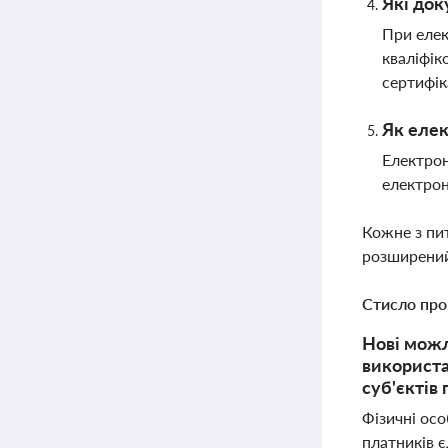
Які док
При елек
кваліфік
сертифік
Як елек
Електрон
електрон
Кожне з пи
розширений
Стисло про
Нові можл
використа
суб'єктів
Фізичні осо
платників 