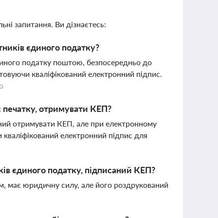
ьні запитання. Ви дізнаєтесь:
тників єдиного податку?
диного податку поштою, безпосередньо до
товуючи кваліфікований електронний підпис.
о
є печатку, отримувати КЕП?
заний отримувати КЕП, але при електронному
 кваліфікований електронний підпис для
ків єдиного податку, підписаний КЕП?
м, має юридичну силу, але його роздрукований