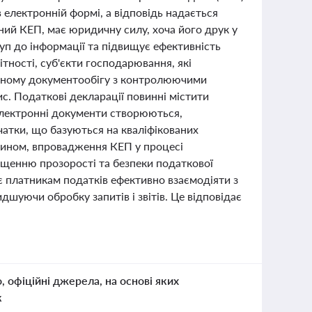
електронній формі, а відповідь надається
ний КЕП, має юридичну силу, хоча його друк у
уп до інформації та підвищує ефективність
тності, суб'єкти господарювання, які
ронному документообігу з контролюючими
с. Податкові декларації повинні містити
електронні документи створюються,
атки, що базуються на кваліфікованих
 чином, впровадження КЕП у процесі
щенню прозорості та безпеки податкової
є платникам податків ефективно взаємодіяти з
уючи обробку запитів і звітів. Це відповідає
о, офіційні джерела, на основі яких
к