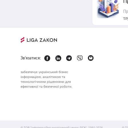
П
Пр
тл
Зв'язатися:
забезпечує український бізнес
інформацією, аналітикою та
технологічними рішеннями для
ефективної та безпечної роботи.
© ТОВ "інформаційно-аналітичний центр ЛІГА", 1991-2026.
© Т