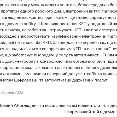
тримання витягу можна подати поштою, безпосередньо або в 
 протягом одного робочого дня. Електронний витяг, підписа
 вигляді не вважається оригіналом. Це значно спрощує дост
го документообігу. Щодо використання КЕП у податковій зві
ть печатку, не зобов'язані отримувати КЕП, але при елект
еобхідно використовувати кваліфікований електронний підпи
асвідчені печаткою або КЕП. Законодавство передбачає, що 
ся та надсилаються з використанням КЕП та електронної печ
х, що забезпечує їх юридичну силу та автентичність. Таким
го документообігу з контролюючими органами сприяє підви
 Використання кваліфікованого електронного підпису дозволя
 органами, зменшуючи паперовий документообіг та пришвидш
имогам цифровізації та автоматизації державних послуг.
,
02 січня 2026
Повний AI-огляд дня та посилання на всі новини, статті, віде
сформований цей підсумо