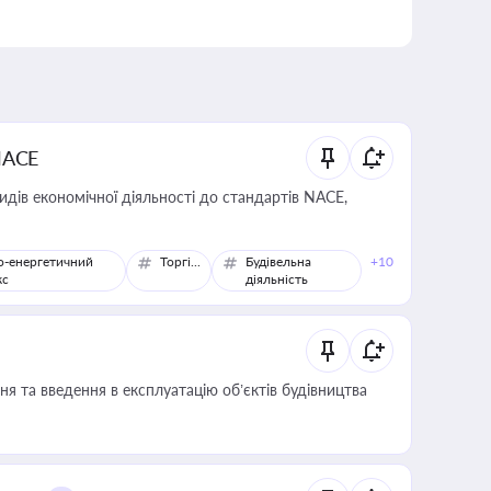
NACE
идів економічної діяльності до стандартів NACE,
о-енергетичний
Торгівля
Будівельна
+10
кс
діяльність
я та введення в експлуатацію об’єктів будівництва