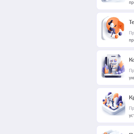
пр
T
Пр
пр
К
Пр
ух
К
Пр
ус