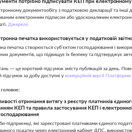
ументи потрібно підписувати КЕП при електронному
тронному документообігу з податковою декларації та інші д
ованим електронним підписом або удосконаленим електронн
аті.
Джерело
тронна печатка використовується у податковій звітно
на печатка створюється суб’єктом господарювання і викори
них документів, що підвищує їх безпеку та підтверджує авт
тань — це короткий підсумок змісту публікацій за день. По
 підсумок за добу доступні у
комерційній версії Платформи
 головне:
ивості отримання витягу з реєстру платників єдиног
нням КЕП та правила застосування КЕП і електронної 
 господарювання
би-підприємці, які зареєстровані платниками єдиного подат
єдиного податку через електронний кабінет ДПС, використов