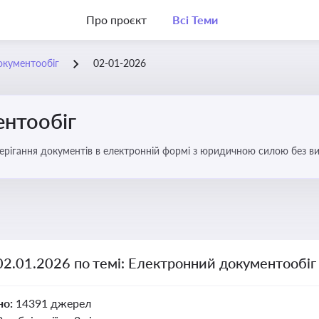
Про проєкт
Всі Теми
окументообіг
02-01-2026
нтообіг
берігання документів в електронній формі з юридичною силою без в
02.01.2026 по темі: Електронний документообіг
но:
14391 джерел