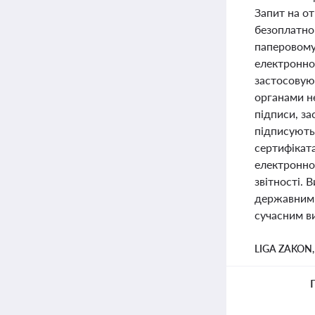
Запит на о
безоплатно
паперовому
електронно
застосовую
органами н
підписи, з
підписують
сертифіката
електронно
звітності.
державними
сучасним в
LIGA ZAKON