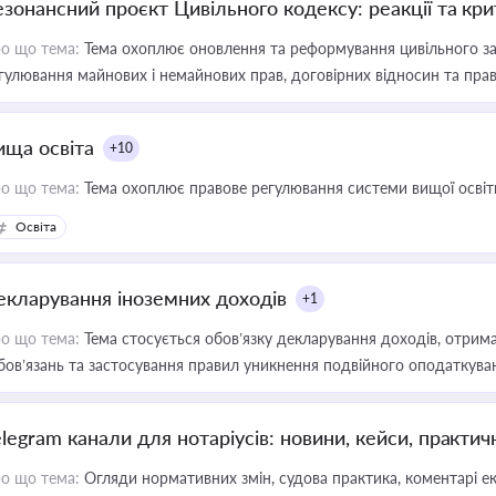
езонансний проєкт Цивільного кодексу: реакції та кр
о що тема:
Тема охоплює оновлення та реформування цивільного за
гулювання майнових і немайнових прав, договірних відносин та прав
ища освіта
+10
о що тема:
Тема охоплює правове регулювання системи вищої освіти, о
Освіта
екларування іноземних доходів
+1
о що тема:
Тема стосується обов’язку декларування доходів, отрим
бов’язань та застосування правил уникнення подвійного оподаткува
elegram канали для нотаріусів: новини, кейси, практич
о що тема:
Огляди нормативних змін, судова практика, коментарі екс