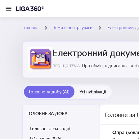
Головна
Теми в центрі уваги
Електронний д
Електронний докуме
Про обмін, підписання та з
ПРО ЩО ТЕМА:
Головне за добу (AI)
Усі публікації
ГОЛОВНЕ ЗА ДОБУ
Головне за 
Головне за сьогодні
Опрацьова
07 серпня 2026