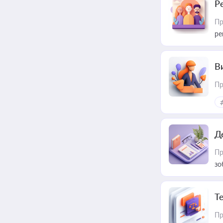
Р
Пр
ре
В
Пр
Д
Пр
зо
T
Пр