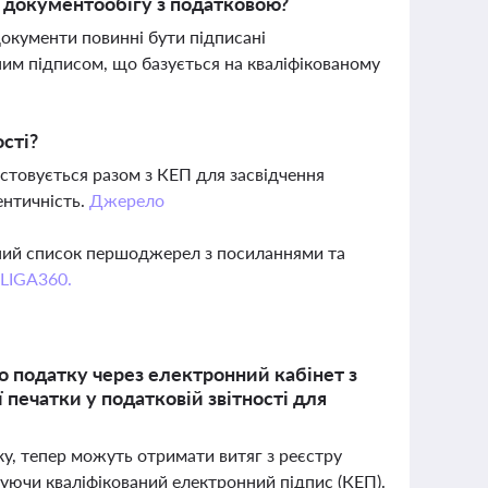
 документообігу з податковою?
окументи повинні бути підписані
им підписом, що базується на кваліфікованому
сті?
стовується разом з КЕП для засвідчення
ентичність.
Джерело
вний список першоджерел з посиланнями та
 LIGA360.
о податку через електронний кабінет з
печатки у податковій звітності для
ку, тепер можуть отримати витяг з реєстру
уючи кваліфікований електронний підпис (КЕП).