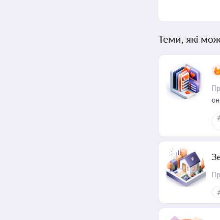
Теми, які мож
Пр
он
З
Пр