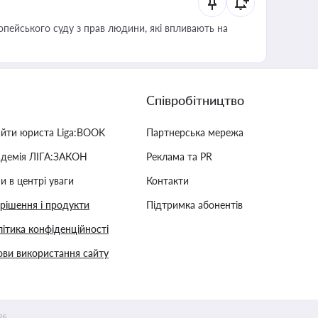
опейського суду з прав людини, які впливають на
Співробітництво
айти юриста Liga:BOOK
Партнерська мережа
адемія ЛІГА:ЗАКОН
Реклама та PR
и в центрі уваги
Контакти
 рішення і продукти
Підтримка абонентів
ітика конфіденційності
ви використання сайту
26.