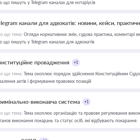
о що пишуть у Telegram каналах для нотаріусів
elegram канали для адвокатів: новини, кейси, практич
о що тема:
Огляди нормативних змін, судова практика, коментарі екс
о що пишуть у Telegram каналах для адвокатів
онституційне провадження
+1
о що тема:
Тема охоплює порядок здійснення Конституційним Судом
валення актів і формування правових позицій
римінально-виконавча система
+1
о що тема:
Тема охоплює організацію та правове регулювання викона
танов виконання покарань та статус осіб, які відбувають покарання