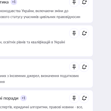
итика
+1
конодавства України, включаючи зміни до
ового статусу учасників цивільних правовідносин
світніх рівнів та кваліфікацій в Україні
аних з іноземних джерел, визначення податкових
ння
ні поради
+1
пертів, юридичні алгоритми, правові новини - все,