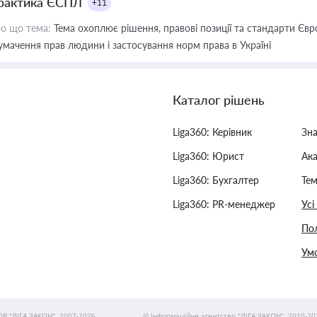
рактика ЄСПЛ
+11
о що тема:
Тема охоплює рішення, правові позиції та стандарти Євр
умачення прав людини і застосування норм права в Україні
Каталог рішень
Liga360: Керівник
Зн
Liga360: Юрист
Ак
Liga360: Бухгалтер
Тем
Liga360: PR-менеджер
Усі
Пол
Умо
ОВ "ЛІГА ЗАКОН", 2007-2026.
© Інформаційне агентство "ЛІГА:ЗАКОН", 2010-20