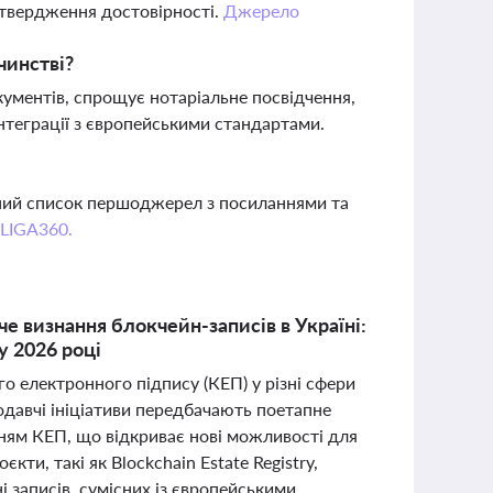
дтвердження достовірності.
Джерело
чинстві?
ументів, спрощує нотаріальне посвідчення,
інтеграції з європейськими стандартами.
вний список першоджерел з посиланнями та
 LIGA360.
 визнання блокчейн-записів в Україні:
у 2026 році
го електронного підпису (КЕП) у різні сфери
одавчі ініціативи передбачають поетапне
нням КЕП, що відкриває нові можливості для
ти, такі як Blockchain Estate Registry,
 записів, сумісних із європейськими