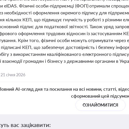
и eIDAS. Фізичні особи-підприємці (ФОП) отримали спроще
без необхідності оформлення окремого підпису для підприєм
ня кількох КЕП, що підвищує гнучкість у роботі з різними 
основний підпис для податкової звітності. Також уряд запр
фрового оформлення трудових відносин із застосуванням КЕ
ування. Крім того, фізичні особи можуть отримувати через
 підписані КЕП, що забезпечує достовірність і безпеку інфо
бігу з використанням кваліфікованого електронного підпис
і взаємодії громадян і бізнесу з державними органами в Украї
,
21 січня 2026
Повний AI-огляд дня та посилання на всі новини, статті, віде
сформований цей підсумо
ОЗНАЙОМИТИСЯ
уть вас зацікавити: