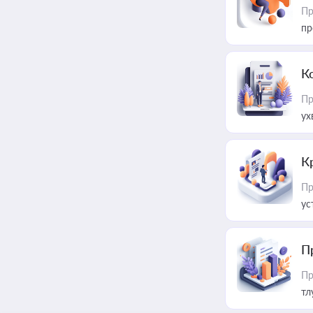
Пр
пр
К
Пр
ух
К
Пр
ус
П
Пр
тл