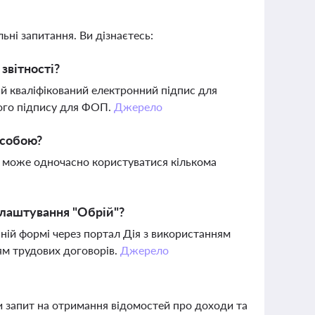
ьні запитання. Ви дізнаєтесь:
звітності?
ий кваліфікований електронний підпис для
мого підпису для ФОП.
Джерело
особою?
П може одночасно користуватися кількома
лаштування "Обрій"?
ній формі через портал Дія з використанням
ям трудових договорів.
Джерело
 запит на отримання відомостей про доходи та