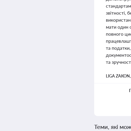
стандартам
звітності, 
використан
мати один 
повного ци
працевлашт
та податки,
документоо
та зручност
LIGA ZAKON
Теми, які мож