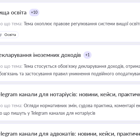
ища освіта
+10
о що тема:
Тема охоплює правове регулювання системи вищої освіти, о
Освіта
екларування іноземних доходів
+1
о що тема:
Тема стосується обов’язку декларування доходів, отрим
бов’язань та застосування правил уникнення подвійного оподаткува
elegram канали для нотаріусів: новини, кейси, практич
о що тема:
Огляди нормативних змін, судова практика, коментарі екс
о що пишуть у Telegram каналах для нотаріусів
elegram канали для адвокатів: новини, кейси, практич