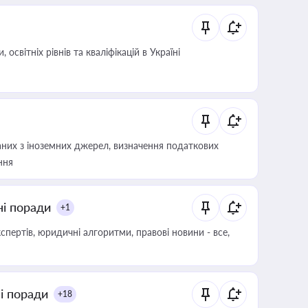
світніх рівнів та кваліфікацій в Україні
аних з іноземних джерел, визначення податкових
ння
ні поради
+1
пертів, юридичні алгоритми, правові новини - все,
ні поради
+18