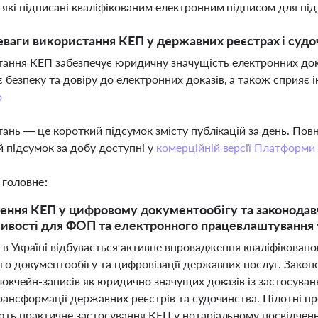
 які підписані кваліфікованим електронним підписом для пі
еваги використання КЕП у державних реєстрах і судо
ання КЕП забезпечує юридичну значущість електронних док
 безпеку та довіру до електронних доказів, а також сприяє 
о
тань — це короткий підсумок змісту публікацій за день. По
 підсумок за добу доступні у
комерційній версії Платформи
 головне:
ння КЕП у цифровому документообігу та законодавче
ивості для ФОП та електронного працевлаштування 
 в Україні відбувається активне впровадження кваліфіковано
го документообігу та цифровізації державних послуг. Закон
локчейн-записів як юридично значущих доказів із застосува
ансформації державних реєстрів та судочинства. Пілотні проєк
ть практичне застосування КЕП у нотаріальному посвідченні