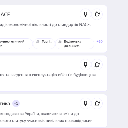
NACE
идів економічної діяльності до стандартів NACE,
о-енергетичний
Торгівля
Будівельна
+10
кс
діяльність
я та введення в експлуатацію об’єктів будівництва
итика
+1
конодавства України, включаючи зміни до
ового статусу учасників цивільних правовідносин