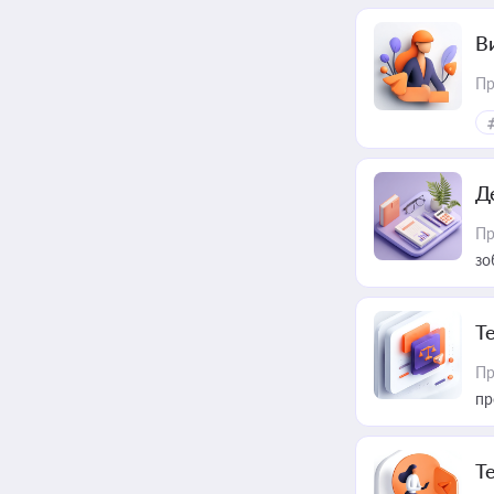
В
Пр
Д
Пр
зо
T
Пр
пр
T