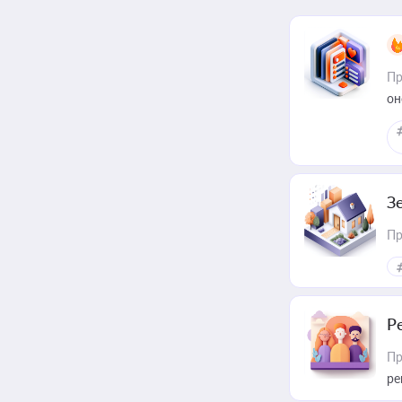
Пр
он
З
Пр
Р
Пр
ре