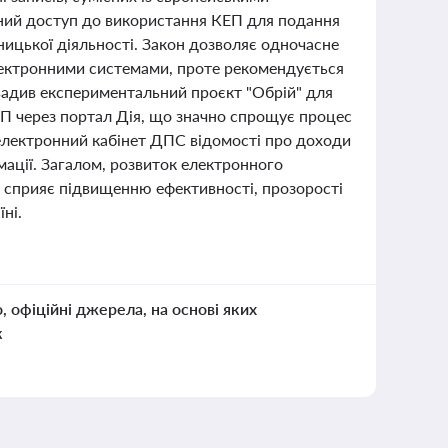
ний доступ до використання КЕП для подання
ницької діяльності. Закон дозволяє одночасне
електронними системами, проте рекомендується
овадив експериментальний проєкт "Обрій" для
П через портал Дія, що значно спрощує процес
 електронний кабінет ДПС відомості про доходи
рмації. Загалом, розвиток електронного
у сприяє підвищенню ефективності, прозорості
ні.
о, офіційні джерела, на основі яких
к