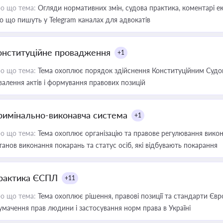
о що тема:
Огляди нормативних змін, судова практика, коментарі екс
о що пишуть у Telegram каналах для адвокатів
онституційне провадження
+1
о що тема:
Тема охоплює порядок здійснення Конституційним Судом
валення актів і формування правових позицій
римінально-виконавча система
+1
о що тема:
Тема охоплює організацію та правове регулювання викона
танов виконання покарань та статус осіб, які відбувають покарання
рактика ЄСПЛ
+11
о що тема:
Тема охоплює рішення, правові позиції та стандарти Євр
умачення прав людини і застосування норм права в Україні