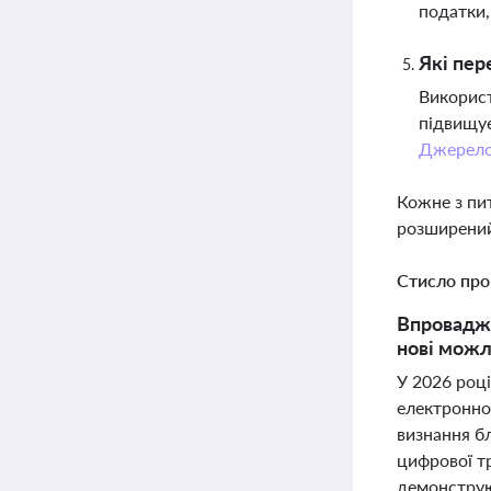
податки,
Які пер
Використ
підвищує
Джерел
Кожне з пи
розширений
Стисло про
Впровадже
нові можл
У 2026 році
електронно
визнання б
цифрової тр
демонструю