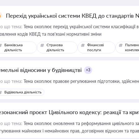
Перехід української системи КВЕД до стандартів 
о що тема:
Тема охоплює перехід української системи класифікації в
овлення кодів КВЕД та пов'язані нормативні зміни
Банківська
Страхова
Фінансові
Паливн
діяльність
діяльність
послуги
компле
емельні відносини у будівництві
+3
о що тема:
Тема охоплює правове регулювання підготовки, здійсненн
Будівельна діяльність
езонансний проєкт Цивільного кодексу: реакції та кр
о що тема:
Тема охоплює оновлення та реформування цивільного за
гулювання майнових і немайнових прав, договірних відносин та прав