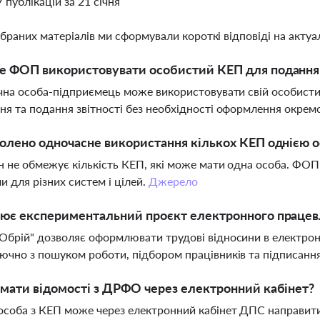
7 публікацій за 21 січня
ібраних матеріалів ми сформували короткі відповіді на актуал
 ФОП використовувати особистий КЕП для подання 
ична особа-підприємець може використовувати свій особист
ня та подання звітності без необхідності оформлення окре
олено одночасне використання кількох КЕП однією 
он не обмежує кількість КЕП, які може мати одна особа. ФО
и для різних систем і цілей.
Джерело
цює експериментальний проєкт електронного працев
Обрій" дозволяє оформлювати трудові відносини в електрон
ючно з пошуком роботи, підбором працівників та підписанн
мати відомості з ДРФО через електронний кабінет?
особа з КЕП може через електронний кабінет ДПС направити