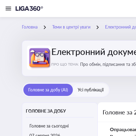
Головна
Теми в центрі уваги
Електронний д
Електронний докуме
Про обмін, підписання та з
ПРО ЩО ТЕМА:
Головне за добу (AI)
Усі публікації
ГОЛОВНЕ ЗА ДОБУ
Головне за 
Головне за сьогодні
Опрацьова
07 серпня 2026