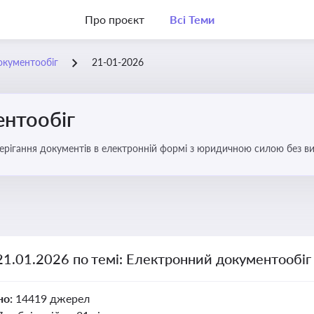
Про проєкт
Всі Теми
окументообіг
21-01-2026
нтообіг
берігання документів в електронній формі з юридичною силою без в
21.01.2026 по темі: Електронний документообіг
но:
14419 джерел