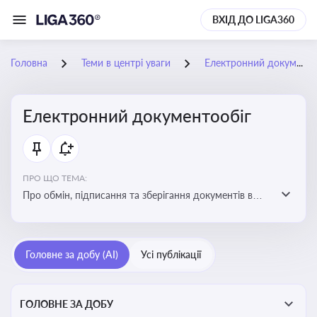
ВХІД ДО LIGA360
Головна
Теми в центрі уваги
Електронний документообіг
Електронний документообіг
ПРО ЩО ТЕМА:
Про обмін, підписання та зберігання документів в
електронній формі з юридичною силою без
використання паперу
Головне за добу (AI)
Усі публікації
ГОЛОВНЕ ЗА ДОБУ