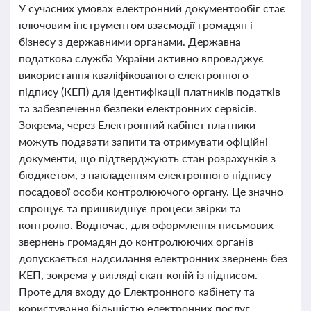
У сучасних умовах електронний документообіг стає
ключовим інструментом взаємодії громадян і
бізнесу з державними органами. Державна
податкова служба України активно впроваджує
використання кваліфікованого електронного
підпису (КЕП) для ідентифікації платників податків
та забезпечення безпеки електронних сервісів.
Зокрема, через Електронний кабінет платники
можуть подавати запити та отримувати офіційні
документи, що підтверджують стан розрахунків з
бюджетом, з накладенням електронного підпису
посадової особи контролюючого органу. Це значно
спрощує та пришвидшує процеси звірки та
контролю. Водночас, для оформлення письмових
звернень громадян до контролюючих органів
допускається надсилання електронних звернень без
КЕП, зокрема у вигляді скан-копій із підписом.
Проте для входу до Електронного кабінету та
користування більшістю електронних послуг