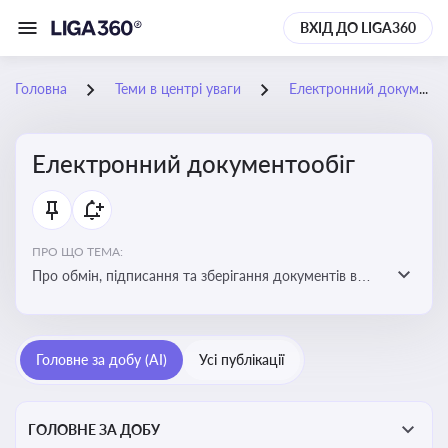
ВХІД ДО LIGA360
Головна
Теми в центрі уваги
Електронний документообіг
Електронний документообіг
ПРО ЩО ТЕМА:
Про обмін, підписання та зберігання документів в
електронній формі з юридичною силою без
використання паперу
Головне за добу (AI)
Усі публікації
ГОЛОВНЕ ЗА ДОБУ