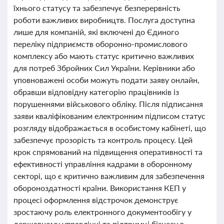
їхнього статусу та забезпечує безперервність
роботи важливих виробництв. Послуга доступна
лише для компаній, які включені до Єдиного
переліку підприємств оборонно-промислового
комплексу або мають статус критично важливих
для потреб Збройних Сил України. Керівники або
уповноважені особи можуть подати заяву онлайн,
обравши відповідну категорію працівників із
порушеннями військового обліку. Після підписання
заяви кваліфікованим електронним підписом статус
розгляду відображається в особистому кабінеті, що
забезпечує прозорість та контроль процесу. Цей
крок спрямований на підвищення оперативності та
ефективності управління кадрами в оборонному
секторі, що є критично важливим для забезпечення
обороноздатності країни. Використання КЕП у
процесі оформлення відстрочок демонструє
зростаючу роль електронного документообігу у
державному управлінні та підтримці бізнесу в