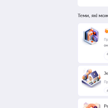
Теми, які мож
Пр
он
З
Пр
Р