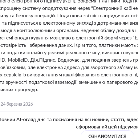
аного електронного підпису (КЕП). Зокрема, платники податк
 спрощену систему оподаткування через "Електронний кабіне
лу та безпеку операцій. Податкова звітність юридичних осі
 та підписується в електронному вигляді з дотриманням ви
ємодії з контролюючими органами. Ведення обліку доходів 
системі оподаткування можливо в електронній формі через "
стовірність і збереження даних. Крім того, платники мають
ти податки онлайн у режимі реального часу, використовуючи
kID, MobileID, Дія.Підпис. Водночас, для подання звернень 
ов’язковим, але електронна адреса для зворотного зв’язку 
х сервісів із використанням кваліфікованого електронного 
 та зручності податкової взаємодії, зменшенню паперового
тивних процедур.
,
24 березня 2026
Повний AI-огляд дня та посилання на всі новини, статті, віде
сформований цей підсумо
ОЗНАЙОМИТИСЯ