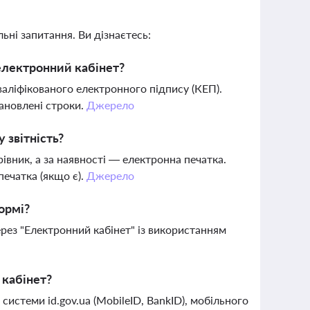
ьні запитання. Ви дізнаєтесь:
електронний кабінет?
валіфікованого електронного підпису (КЕП).
тановлені строки.
Джерело
 звітність?
івник, а за наявності — електронна печатка.
ечатка (якщо є).
Джерело
ормі?
ерез "Електронний кабінет" із використанням
 кабінет?
истеми id.gov.ua (MobileID, BankID), мобільного