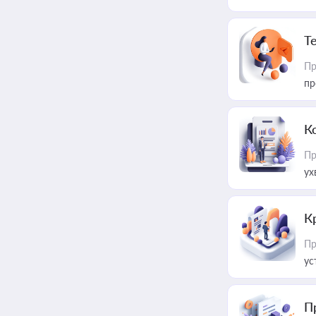
T
Пр
пр
К
Пр
ух
К
Пр
ус
П