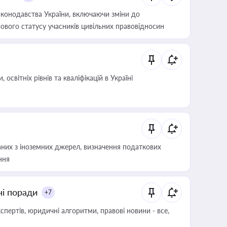
конодавства України, включаючи зміни до
ового статусу учасників цивільних правовідносин
світніх рівнів та кваліфікацій в Україні
аних з іноземних джерел, визначення податкових
ння
ні поради
+7
пертів, юридичні алгоритми, правові новини - все,