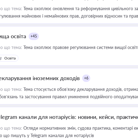
о що тема:
Тема охоплює оновлення та реформування цивільного за
гулювання майнових і немайнових прав, договірних відносин та прав
ища освіта
+45
о що тема:
Тема охоплює правове регулювання системи вищої освіти, о
Освіта
екларування іноземних доходів
+6
о що тема:
Тема стосується обов’язку декларування доходів, отрим
бов’язань та застосування правил уникнення подвійного оподаткува
elegram канали для нотаріусів: новини, кейси, практич
о що тема:
Огляди нормативних змін, судова практика, коментарі екс
о що пишуть у Telegram каналах для нотаріусів