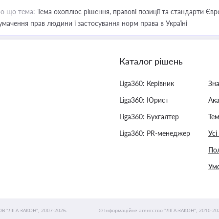
о що тема:
Тема охоплює рішення, правові позиції та стандарти Євр
умачення прав людини і застосування норм права в Україні
Каталог рішень
Liga360: Керівник
Зн
Liga360: Юрист
Ак
Liga360: Бухгалтер
Тем
Liga360: PR-менеджер
Усі
Пол
Умо
ОВ "ЛІГА ЗАКОН", 2007-2026.
© Інформаційне агентство "ЛІГА:ЗАКОН", 2010-20