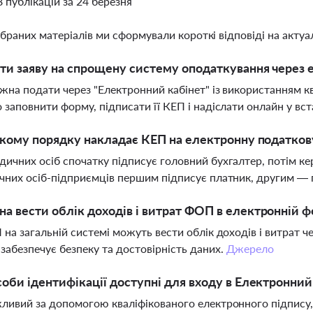
8 публікацій за 24 березня
ібраних матеріалів ми сформували короткі відповіді на актуал
ти заяву на спрощену систему оподаткування через 
жна подати через "Електронний кабінет" із використанням к
 заповнити форму, підписати її КЕП і надіслати онлайн у вс
 якому порядку накладає КЕП на електронну податкову
ичних осіб спочатку підписує головний бухгалтер, потім кер
чних осіб-підприємців першим підписує платник, другим — п
а вести облік доходів і витрат ФОП в електронній ф
 на загальній системі можуть вести облік доходів і витрат ч
забезпечує безпеку та достовірність даних.
Джерело
соби ідентифікації доступні для входу в Електронний
ливий за допомогою кваліфікованого електронного підпису, с