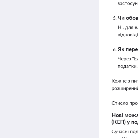
застосун
Чи обов
Ні, для 
відповід
Як пере
Через "Е
податки,
Кожне з пи
розширений
Стисло про
Нові можл
(КЕП) у по
Сучасні по