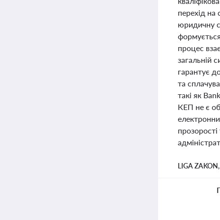
кваліфіков
перехід на
юридичну си
формується
процес вза
загальній 
гарантує до
та сплачува
такі як Ban
КЕП не є об
електронни
прозорості
адміністра
LIGA ZAKON