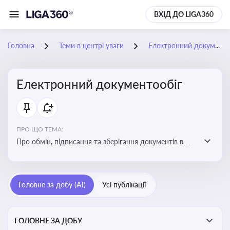
ВХІД ДО LIGA360
Головна
Теми в центрі уваги
Електронний документообіг
Електронний документообіг
ПРО ЩО ТЕМА:
Про обмін, підписання та зберігання документів в
електронній формі з юридичною силою без
використання паперу
Головне за добу (AI)
Усі публікації
ГОЛОВНЕ ЗА ДОБУ