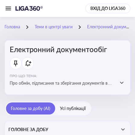
ВХІД ДО LIGA360
Головна
Теми в центрі уваги
Електронний документообіг
Електронний документообіг
ПРО ЩО ТЕМА:
Про обмін, підписання та зберігання документів в
електронній формі з юридичною силою без
використання паперу
Головне за добу (AI)
Усі публікації
ГОЛОВНЕ ЗА ДОБУ