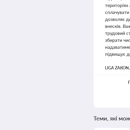
територіях 
сплачувати
дозволяє д
внесків. В
трудовий с
збирати чис
надаватиме
підвищує д
LIGA ZAKON
Теми, які мож