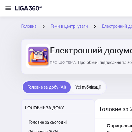
Головна
Теми в центрі уваги
Електронний д
Електронний докуме
Про обмін, підписання та з
ПРО ЩО ТЕМА:
Головне за добу (AI)
Усі публікації
ГОЛОВНЕ ЗА ДОБУ
Головне за 
Головне за сьогодні
Опрацьова
06 серпня 2026