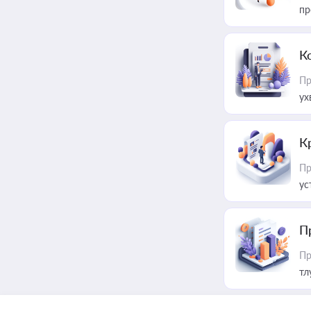
пр
К
Пр
ух
К
Пр
ус
П
Пр
тл