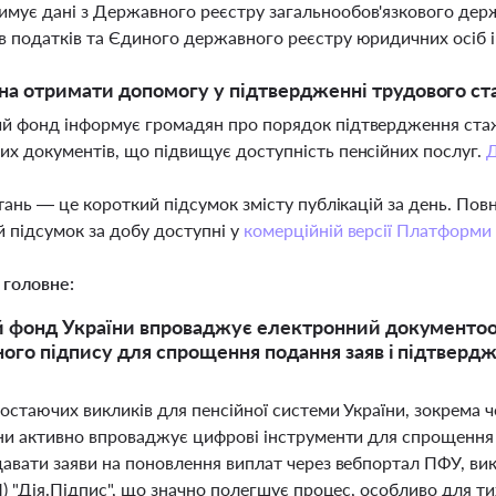
мує дані з Державного реєстру загальнообов'язкового держ
в податків та Єдиного державного реєстру юридичних осіб
а отримати допомогу у підтвердженні трудового ст
й фонд інформує громадян про порядок підтвердження стажу
их документів, що підвищує доступність пенсійних послуг.
тань — це короткий підсумок змісту публікацій за день. По
 підсумок за добу доступні у
комерційній версії Платформи
 головне:
 фонд України впроваджує електронний документооб
ого підпису для спрощення подання заяв і підтвердж
остаючих викликів для пенсійної системи України, зокрема ч
ни активно впроваджує цифрові інструменти для спрощення 
авати заяви на поновлення виплат через вебпортал ПФУ, ви
) "Дія.Підпис", що значно полегшує процес, особливо для т