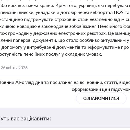
або виїхав за межі країни. Крім того, українці, які перебув
 пенсійні внески, укладаючи договір через вебпортал ПФУ т
истанційно підтримувати страховий стаж незалежно від міс
ажливою новацією є законодавче зобов’язання Пенсійного ф
таж громадян у державних електронних реєстрах. Це зменшу
ленні паперові документи, що стало особливо актуальним у з
 допомогу у витребуванні документів та інформуватиме про
оступність пенсійних послуг у складних умовах.
,
26 квітня 2026
Повний AI-огляд дня та посилання на всі новини, статті, віде
сформований цей підсумо
ОЗНАЙОМИТИСЯ
уть вас зацікавити: