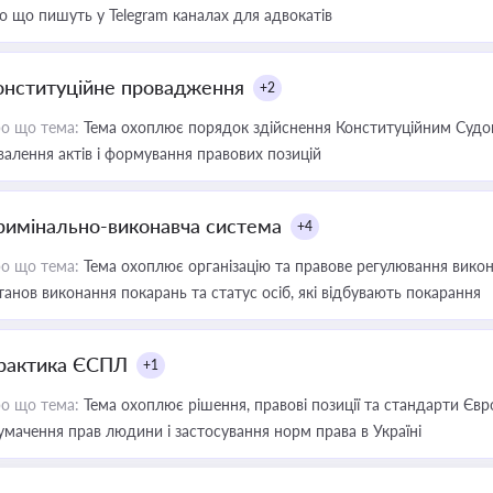
о що пишуть у Telegram каналах для адвокатів
онституційне провадження
+2
о що тема:
Тема охоплює порядок здійснення Конституційним Судом
валення актів і формування правових позицій
римінально-виконавча система
+4
о що тема:
Тема охоплює організацію та правове регулювання викона
танов виконання покарань та статус осіб, які відбувають покарання
рактика ЄСПЛ
+1
о що тема:
Тема охоплює рішення, правові позиції та стандарти Євр
умачення прав людини і застосування норм права в Україні