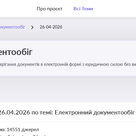
Про проєкт
Всі Теми
окументообіг
26-04-2026
нтообіг
берігання документів в електронній формі з юридичною силою без в
26.04.2026 по темі: Електронний документообіг
но:
14551 джерел