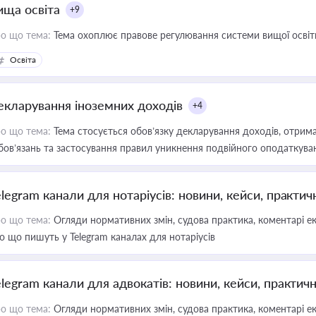
ища освіта
+9
о що тема:
Тема охоплює правове регулювання системи вищої освіти, о
Освіта
екларування іноземних доходів
+4
о що тема:
Тема стосується обов’язку декларування доходів, отрим
бов’язань та застосування правил уникнення подвійного оподаткува
elegram канали для нотаріусів: новини, кейси, практич
о що тема:
Огляди нормативних змін, судова практика, коментарі екс
о що пишуть у Telegram каналах для нотаріусів
elegram канали для адвокатів: новини, кейси, практич
о що тема:
Огляди нормативних змін, судова практика, коментарі екс