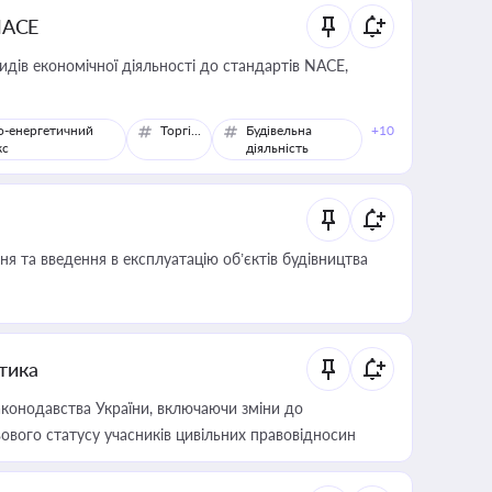
NACE
идів економічної діяльності до стандартів NACE,
о-енергетичний
Торгівля
Будівельна
+10
кс
діяльність
я та введення в експлуатацію об’єктів будівництва
итика
конодавства України, включаючи зміни до
ового статусу учасників цивільних правовідносин