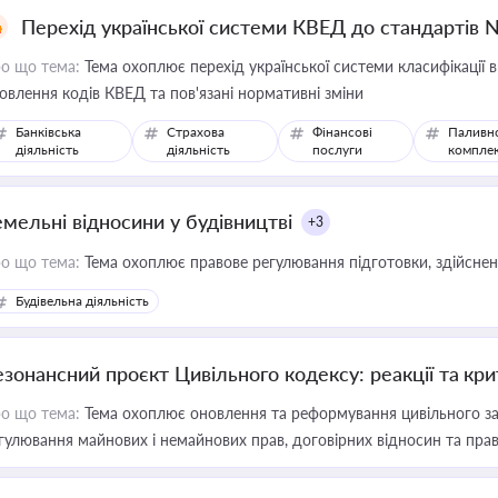
Перехід української системи КВЕД до стандартів 
о що тема:
Тема охоплює перехід української системи класифікації в
овлення кодів КВЕД та пов'язані нормативні зміни
Банківська
Страхова
Фінансові
Паливн
діяльність
діяльність
послуги
компле
емельні відносини у будівництві
+3
о що тема:
Тема охоплює правове регулювання підготовки, здійсненн
Будівельна діяльність
езонансний проєкт Цивільного кодексу: реакції та кр
о що тема:
Тема охоплює оновлення та реформування цивільного за
гулювання майнових і немайнових прав, договірних відносин та прав