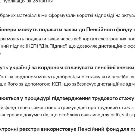
1 публікація за 26 квітня
ібраних матеріалів ми сформували короткі відповіді на актуал
іонери можуть подавати заяви до Пенсійного фонду
ри можуть подавати заяви через вебпортал електронних по
ний підпис (КЕП) "Дія.Підпис", що дозволяє дистанційно оф
о
ть українці за кордоном сплачувати пенсійні внески
аїнці за кордоном можуть добровільно сплачувати пенсійні в
ши його за допомогою КЕП, що забезпечує дистанційне адмі
юється у процедурі підтвердження трудового стажу 
й фонд тепер самостійно отримує дані про трудовий стаж з
паперових документів, що особливо важливо для осіб, які в
ктронні реєстри використовує Пенсійний фонд для п