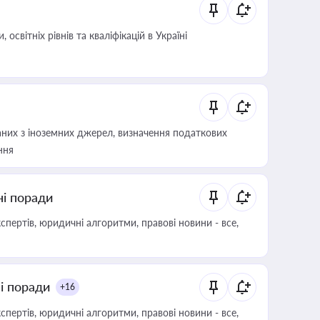
світніх рівнів та кваліфікацій в Україні
аних з іноземних джерел, визначення податкових
ння
ні поради
пертів, юридичні алгоритми, правові новини - все,
ні поради
+16
пертів, юридичні алгоритми, правові новини - все,