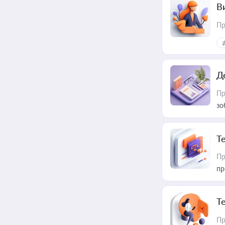
В
Пр
Д
Пр
зо
T
Пр
пр
T
Пр