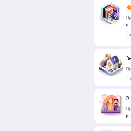
Пр
он
З
Пр
Р
Пр
ре