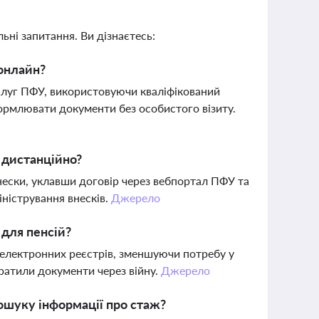
ьні запитання. Ви дізнаєтесь:
 онлайн?
слуг ПФУ, використовуючи кваліфікований
ормлювати документи без особистого візиту.
 дистанційно?
нески, уклавши договір через вебпортал ПФУ та
ністрування внесків.
Джерело
для пенсій?
 електронних реєстрів, зменшуючи потребу у
тратили документи через війну.
Джерело
ошуку інформації про стаж?