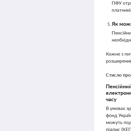
ПФУ отри
платникі
Як можн
Пенсійни
необхідн
Кожне з пи
розширений
Стисло про
Пенсійний
електронн
часу
В умовах зр
фонд Украї
можуть под
підпис (КЕП