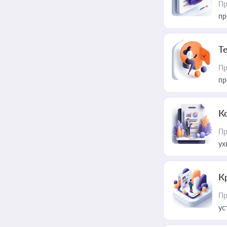
Пр
пр
T
Пр
пр
К
Пр
ух
К
Пр
ус