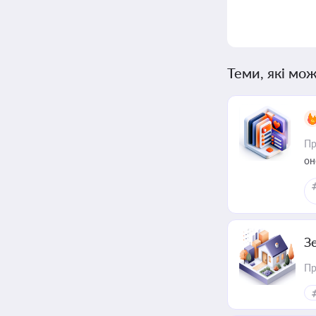
Теми, які мож
Пр
он
З
Пр