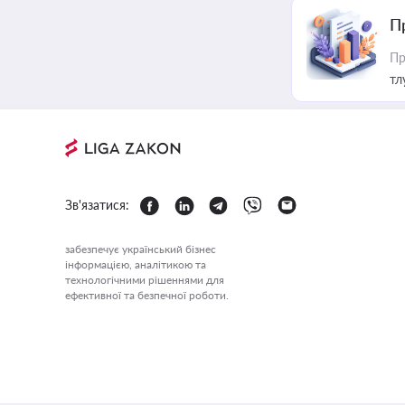
П
Пр
тл
Зв'язатися:
забезпечує український бізнес
інформацією, аналітикою та
технологічними рішеннями для
ефективної та безпечної роботи.