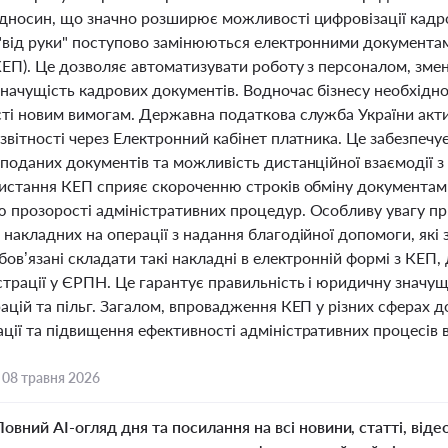
ідносин, що значно розширює можливості цифровізації кадро
 "від руки" поступово замінюються електронними документа
КЕП). Це дозволяє автоматизувати роботу з персоналом, зм
начущість кадрових документів. Водночас бізнесу необхідно
сті новим вимогам. Державна податкова служба України ак
звітності через Електронний кабінет платника. Це забезпеч
 поданих документів та можливість дистанційної взаємодії
ристання КЕП сприяє скороченню строків обміну документами,
 прозорості адміністративних процедур. Особливу увагу п
накладних на операції з надання благодійної допомоги, які
бов’язані складати такі накладні в електронній формі з КЕП
страції у ЄРПН. Це гарантує правильність і юридичну значу
рацій та пільг. Загалом, впровадження КЕП у різних сферах
ії та підвищення ефективності адміністративних процесів в 
,
08 травня 2026
Повний AI-огляд дня та посилання на всі новини, статті, віде