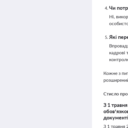
Чи потр
Ні, вико
особисто
Які пер
Впровадж
кадрові 
контрол
Кожне з пи
розширений
Стисло про
З 1 травн
обов’язко
документі
З 1 травня 