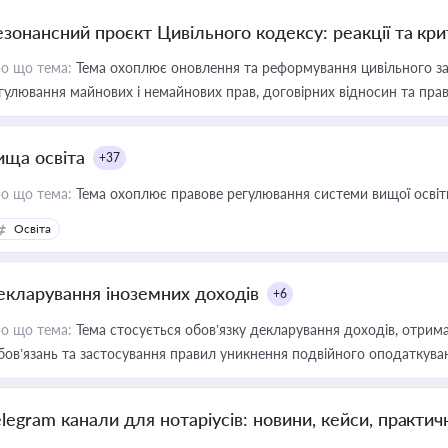
езонансний проєкт Цивільного кодексу: реакції та кр
о що тема:
Тема охоплює оновлення та реформування цивільного за
гулювання майнових і немайнових прав, договірних відносин та прав
ища освіта
+37
о що тема:
Тема охоплює правове регулювання системи вищої освіти, о
Освіта
екларування іноземних доходів
+6
о що тема:
Тема стосується обов’язку декларування доходів, отрим
бов’язань та застосування правил уникнення подвійного оподаткува
elegram канали для нотаріусів: новини, кейси, практич