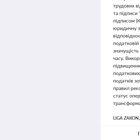
трудових в
та підписи
підписом (
юридичну з
відповідно
податковій 
значущість
часу. Вико
підвищенню
податкових 
податків зо
правил реє
статус опе
трансформац
LIGA ZAKON