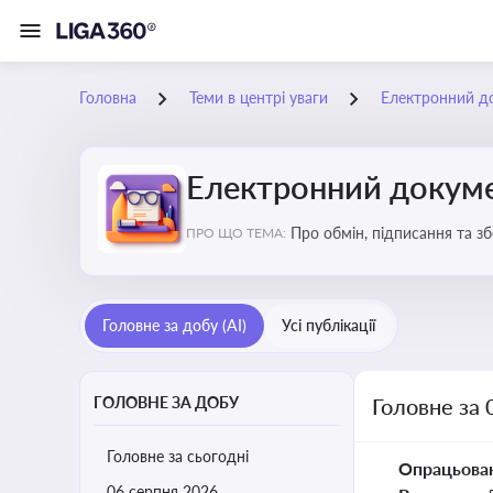
Головна
Теми в центрі уваги
Електронний д
Електронний докуме
Про обмін, підписання та з
ПРО ЩО ТЕМА:
Головне за добу (AI)
Усі публікації
ГОЛОВНЕ ЗА ДОБУ
Головне за 
Головне за сьогодні
Опрацьова
06 серпня 2026