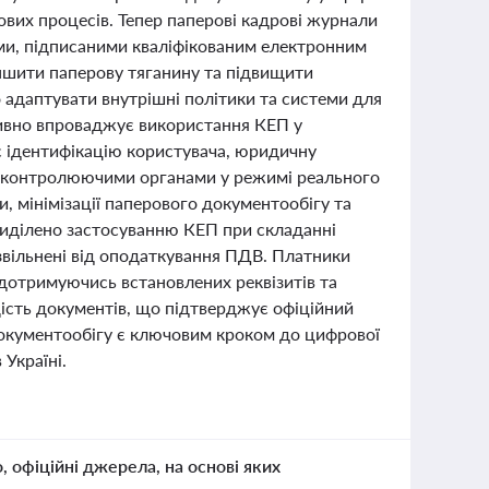
вих процесів. Тепер паперові кадрові журнали
ми, підписаними кваліфікованим електронним
еншити паперову тяганину та підвищити
 адаптувати внутрішні політики та системи для
тивно впроваджує використання КЕП у
ує ідентифікацію користувача, юридичну
 з контролюючими органами у режимі реального
 мінімізації паперового документообігу та
риділено застосуванню КЕП при складанні
 звільнені від оподаткування ПДВ. Платники
, дотримуючись встановлених реквізитів та
щість документів, що підтверджує офіційний
 документообігу є ключовим кроком до цифрової
Україні.
о, офіційні джерела, на основі яких