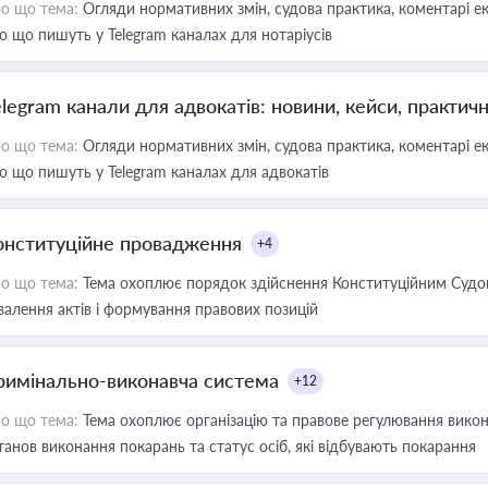
о що тема:
Огляди нормативних змін, судова практика, коментарі екс
о що пишуть у Telegram каналах для нотаріусів
elegram канали для адвокатів: новини, кейси, практич
о що тема:
Огляди нормативних змін, судова практика, коментарі екс
о що пишуть у Telegram каналах для адвокатів
онституційне провадження
+4
о що тема:
Тема охоплює порядок здійснення Конституційним Судом
валення актів і формування правових позицій
римінально-виконавча система
+12
о що тема:
Тема охоплює організацію та правове регулювання викона
танов виконання покарань та статус осіб, які відбувають покарання