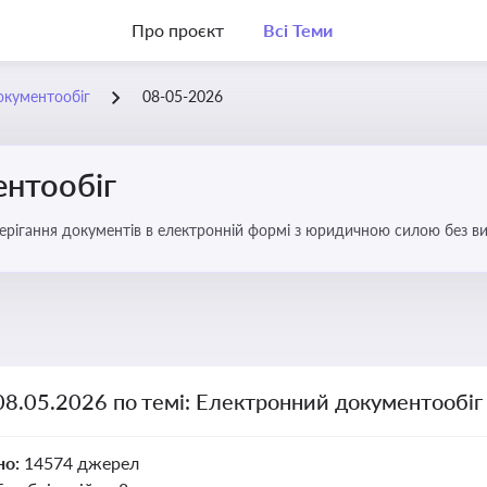
Про проєкт
Всі Теми
окументообіг
08-05-2026
нтообіг
берігання документів в електронній формі з юридичною силою без в
08.05.2026 по темі: Електронний документообіг
но:
14574 джерел