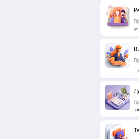
Р
Пр
ре
В
Пр
Д
Пр
зо
T