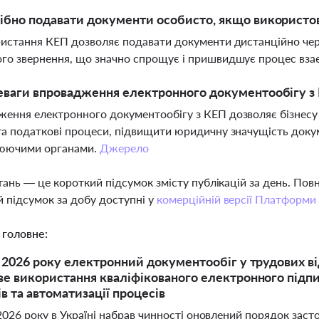
ібно подавати документи особисто, якщо використо
ристання КЕП дозволяє подавати документи дистанційно чере
го звернення, що значно спрощує і пришвидшує процес вза
еваги впровадження електронного документообігу з 
ення електронного документообігу з КЕП дозволяє бізнесу
та податкові процеси, підвищити юридичну значущість докум
юючими органами.
Джерело
тань — це короткий підсумок змісту публікацій за день. По
 підсумок за добу доступні у
комерційній версії Платформи
 головне:
я 2026 року електронний документообіг у трудових від
ве використання кваліфікованого електронного підп
в та автоматизації процесів
2026 року в Україні набрав чинності оновлений порядок зас