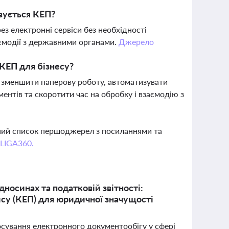
вується КЕП?
з електронні сервіси без необхідності
ємодії з державними органами.
Джерело
КЕП для бізнесу?
 зменшити паперову роботу, автоматизувати
ентів та скоротити час на обробку і взаємодію з
вний список першоджерел з посиланнями та
 LIGA360.
носинах та податковій звітності:
ису (КЕП) для юридичної значущості
тосування електронного документообігу у сфері