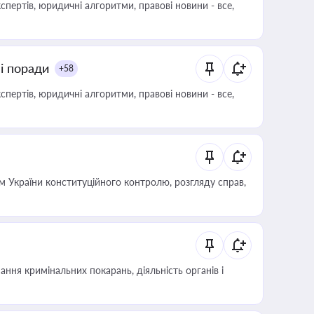
пертів, юридичні алгоритми, правові новини - все,
ні поради
+58
пертів, юридичні алгоритми, правові новини - все,
 України конституційного контролю, розгляду справ,
ння кримінальних покарань, діяльність органів і