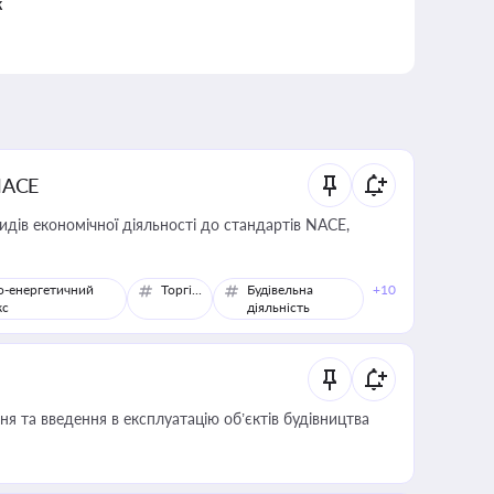
к
NACE
идів економічної діяльності до стандартів NACE,
о-енергетичний
Торгівля
Будівельна
+10
кс
діяльність
я та введення в експлуатацію об’єктів будівництва