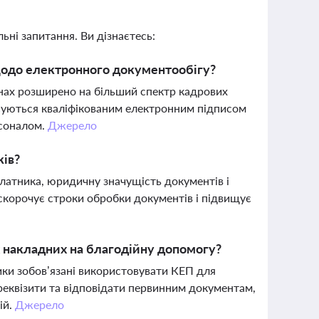
ьні запитання. Ви дізнаєтесь:
 щодо електронного документообігу?
инах розширено на більший спектр кадрових
исуються кваліфікованим електронним підписом
рсоналом.
Джерело
ків?
платника, юридичну значущість документів і
 скорочує строки обробки документів і підвищує
х накладних на благодійну допомогу?
ки зобов’язані використовувати КЕП для
реквізити та відповідати первинним документам,
ій.
Джерело