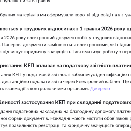
5 публікацій за 8 травня
ібраних матеріалів ми сформували короткі відповіді на актуал
юється у трудових відносинах з 1 травня 2026 року
ня 2026 року електронний документообіг у трудових віднос
. Паперові документи замінюються електронними, які підп
о підвищує юридичну значущість і автоматизує роботу з пе
ристання КЕП впливає на податкову звітність платни
ання КЕП у податковій звітності забезпечує ідентифікацію 
 дистанційно подавати звіти через Електронний кабінет. Це
ть взаємодії з контролюючими органами.
Джерело
бливості застосування КЕП при складанні податкови
данні податкових накладних на благодійну допомогу платни
ної форми документів. Накладні мають містити обов’язкові 
тує правильність реєстрації та юридичну значущість операц