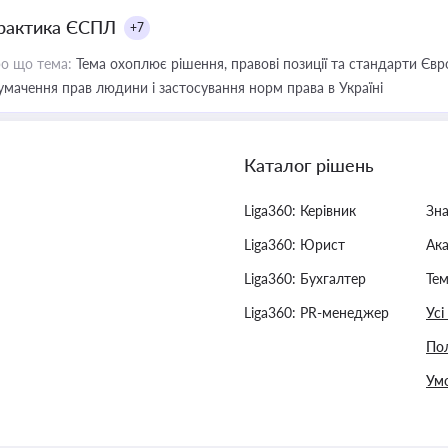
рактика ЄСПЛ
+7
о що тема:
Тема охоплює рішення, правові позиції та стандарти Євр
умачення прав людини і застосування норм права в Україні
Каталог рішень
Liga360: Керівник
Зн
Liga360: Юрист
Ак
Liga360: Бухгалтер
Тем
Liga360: PR-менеджер
Усі
Пол
Умо