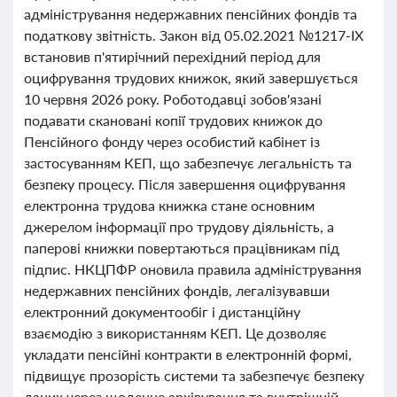
адміністрування недержавних пенсійних фондів та
податкову звітність. Закон від 05.02.2021 №1217-IX
встановив п'ятирічний перехідний період для
оцифрування трудових книжок, який завершується
10 червня 2026 року. Роботодавці зобов'язані
подавати скановані копії трудових книжок до
Пенсійного фонду через особистий кабінет із
застосуванням КЕП, що забезпечує легальність та
безпеку процесу. Після завершення оцифрування
електронна трудова книжка стане основним
джерелом інформації про трудову діяльність, а
паперові книжки повертаються працівникам під
підпис. НКЦПФР оновила правила адміністрування
недержавних пенсійних фондів, легалізувавши
електронний документообіг і дистанційну
взаємодію з використанням КЕП. Це дозволяє
укладати пенсійні контракти в електронній формі,
підвищує прозорість системи та забезпечує безпеку
даних через щоденне архівування та внутрішній