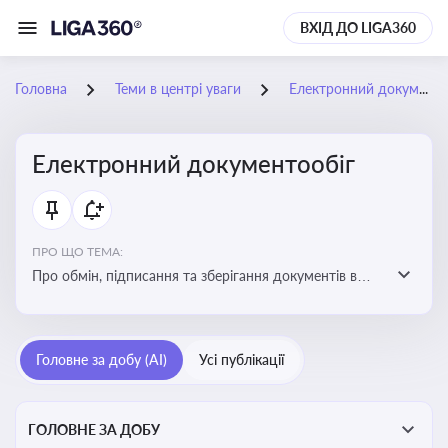
ВХІД ДО LIGA360
Головна
Теми в центрі уваги
Електронний документообіг
Електронний документообіг
ПРО ЩО ТЕМА:
Про обмін, підписання та зберігання документів в
електронній формі з юридичною силою без
використання паперу
Головне за добу (AI)
Усі публікації
ГОЛОВНЕ ЗА ДОБУ