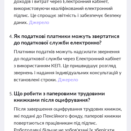
доходів і витрат через Електронний кабінет,
використовуючи кваліфікований електронний
підпис. Це спрощує звітність і забезпечує безпеку
даних.
Джерело
Як податкові платники можуть звертатися
до податкової служби електронно?
Платники податків можуть надсилати звернення
до податкової служби через Електронний кабінет
з використанням КЕП. Це пришвидшує розгляд
звернень і надання індивідуальних консультацій у
встановлені строки.
Джерело
Що робити з паперовими трудовими
книжками після оцифрування?
Після завершення оцифрування трудових книжок,
які подані до Пенсійного фонду, паперові книжки
повертаються працівникам під підпис.
Роботодавці більше не зобов'язані їх зберігати.