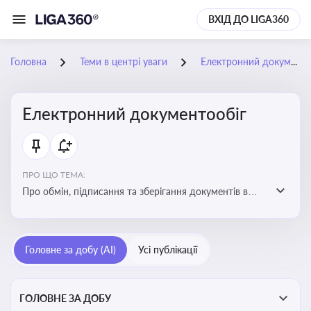
ВХІД ДО LIGA360
Головна
Теми в центрі уваги
Електронний документообіг
Електронний документообіг
ПРО ЩО ТЕМА:
Про обмін, підписання та зберігання документів в
електронній формі з юридичною силою без
використання паперу
Головне за добу (AI)
Усі публікації
ГОЛОВНЕ ЗА ДОБУ