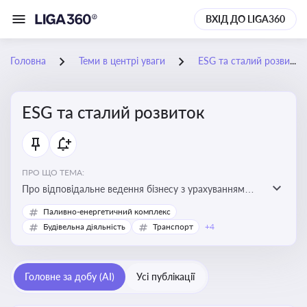
ВХІД ДО LIGA360
Головна
Теми в центрі уваги
ESG та сталий розвиток
ESG та сталий розвиток
ПРО ЩО ТЕМА:
Про відповідальне ведення бізнесу з урахуванням
екологічних, соціальних та управлінських факторів
Паливно-енергетичний комплекс
для досягнення довгострокової сталості
Будівельна діяльність
Транспорт
+4
Головне за добу (AI)
Усі публікації