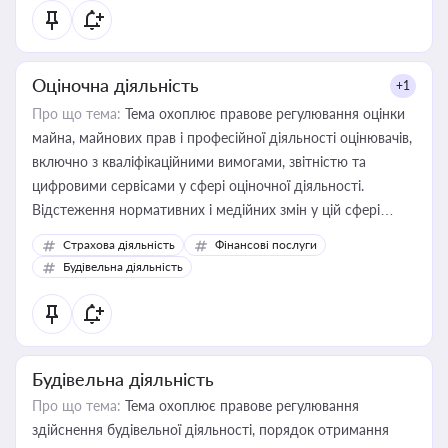
Оціночна діяльність
+1
Про що тема:
Тема охоплює правове регулювання оцінки
майна, майнових прав і професійної діяльності оцінювачів,
включно з кваліфікаційними вимогами, звітністю та
цифровими сервісами у сфері оціночної діяльності.
Відстеження нормативних і медійних змін у цій сфері
корисне для власника бізнесу, керівника, юриста або
Страхова діяльність
Фінансові послуги
бухгалтера під час оподаткування, приватизації, оренди
Будівельна діяльність
державного майна, корпоративних угод і перевірки
статусу суб'єктів оціночної діяльності
Будівельна діяльність
Про що тема:
Тема охоплює правове регулювання
здійснення будівельної діяльності, порядок отримання