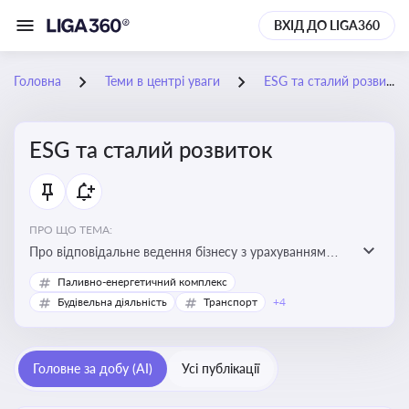
ВХІД ДО LIGA360
Головна
Теми в центрі уваги
ESG та сталий розвиток
ESG та сталий розвиток
ПРО ЩО ТЕМА:
Про відповідальне ведення бізнесу з урахуванням
екологічних, соціальних та управлінських факторів
Паливно-енергетичний комплекс
для досягнення довгострокової сталості
Будівельна діяльність
Транспорт
+4
Головне за добу (AI)
Усі публікації