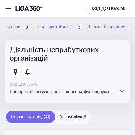
ВХІД ДО LIGA360
Головна
Теми в центрі уваги
Діяльність неприбуткових організацій
Діяльність неприбуткових
організацій
ПРО ЩО ТЕМА:
Про правове регулювання створення, функціонування
та податковий статус неприбуткових організацій
Головне за добу (AI)
Усі публікації