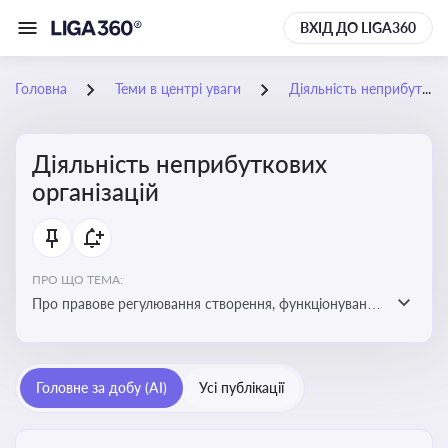
ВХІД ДО LIGA360
Головна
Теми в центрі уваги
Діяльність неприбуткових організацій
Діяльність неприбуткових
організацій
ПРО ЩО ТЕМА:
Про правове регулювання створення, функціонування
та податковий статус неприбуткових організацій
Головне за добу (AI)
Усі публікації