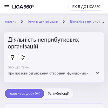
ВХІД ДО LIGA360
Головна
Теми в центрі уваги
Діяльність неприбуткових організацій
Діяльність неприбуткових
організацій
ПРО ЩО ТЕМА:
Про правове регулювання створення, функціонування
та податковий статус неприбуткових організацій
Головне за добу (AI)
Усі публікації