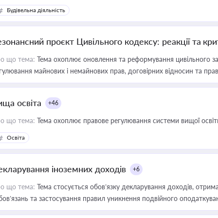
Будівельна діяльність
езонансний проєкт Цивільного кодексу: реакції та кр
о що тема:
Тема охоплює оновлення та реформування цивільного за
гулювання майнових і немайнових прав, договірних відносин та прав
ища освіта
+46
о що тема:
Тема охоплює правове регулювання системи вищої освіти, о
Освіта
екларування іноземних доходів
+6
о що тема:
Тема стосується обов’язку декларування доходів, отрим
бов’язань та застосування правил уникнення подвійного оподаткува