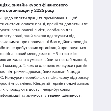
ціях, онлайн-курс з фінансового
х організацій у 2025 році
и щодо оплати праці та преміювання, щоб
и системи оплати праці, премії та доплати, але
щувати встановлені ліміти, особливо для
оплату праці, який можна адаптувати під
вих вимог при проведенні благодійних заходів,
оботи неприбуткових організацій пропонується
плює фінансовий менеджмент, HR-стратегію,
во актуально в умовах війни та нестабільності,
ості команди. Також оголошено конкурси грантів
метою підтримки адвокаційних кампаній щодо
 ЄС. Конкурси передбачають фінансову підтримку
рості управління. Кінцевий термін подачі заявок
, які спрощують доступ неприбуткових
фровізації та зручності у веденні діяльності.