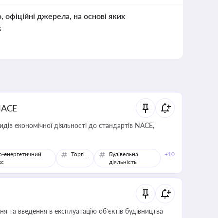
о, офіційні джерела, на основі яких
к
NACE
идів економічної діяльності до стандартів NACE,
о-енергетичний
Торгівля
Будівельна
+10
кс
діяльність
я та введення в експлуатацію об’єктів будівництва