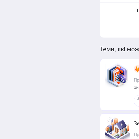
Теми, які мож
Пр
он
З
Пр