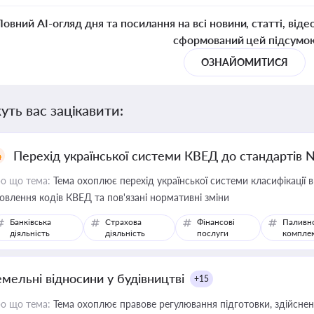
Повний AI-огляд дня та посилання на всі новини, статті, віде
сформований цей підсумо
ОЗНАЙОМИТИСЯ
уть вас зацікавити:
Перехід української системи КВЕД до стандартів 
о що тема:
Тема охоплює перехід української системи класифікації в
овлення кодів КВЕД та пов'язані нормативні зміни
Банківська
Страхова
Фінансові
Паливн
діяльність
діяльність
послуги
компле
емельні відносини у будівництві
+15
о що тема:
Тема охоплює правове регулювання підготовки, здійсненн