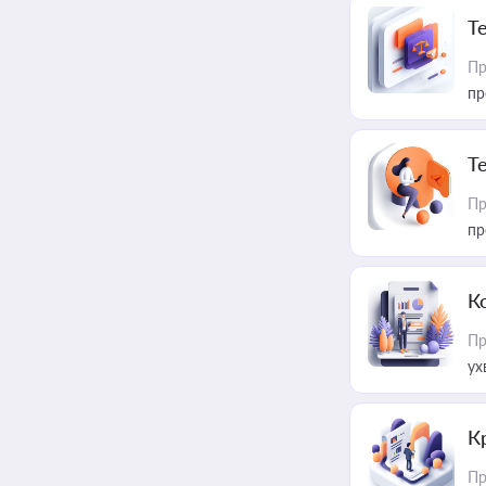
T
Пр
пр
T
Пр
пр
К
Пр
ух
К
Пр