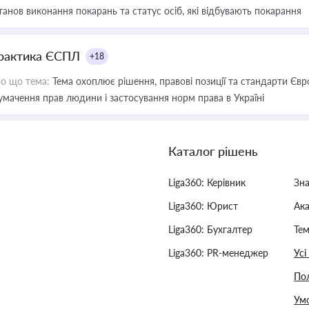
танов виконання покарань та статус осіб, які відбувають покарання
рактика ЄСПЛ
+18
о що тема:
Тема охоплює рішення, правові позиції та стандарти Євр
умачення прав людини і застосування норм права в Україні
Каталог рішень
Liga360: Керівник
Зн
Liga360: Юрист
Ак
Liga360: Бухгалтер
Тем
Liga360: PR-менеджер
Усі
Пол
Умо