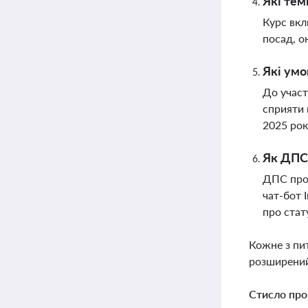
Які тем
Курс вкл
посад, о
Які умо
До участ
сприяти 
2025 рок
Як ДПС 
ДПС проп
чат-бот 
про стат
Кожне з пи
розширений
Стисло про