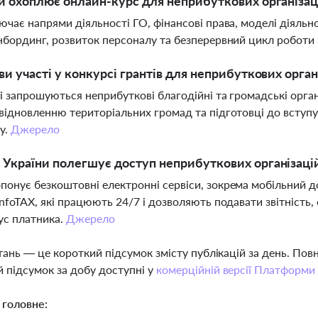
и охоплює онлайн-курс для неприбуткових організац
ючає напрями діяльності ГО, фінансові права, моделі діяльно
нбординг, розвиток персоналу та безперервний цикл роботи
ви участі у конкурсі грантів для неприбуткових орган
і запрошуються неприбуткові благодійні та громадські органі
відновленню територіальних громад та підготовці до вступу 
у.
Джерело
України полегшує доступ неприбуткових організаці
онує безкоштовні електронні сервіси, зокрема мобільний д
InfoTAX, які працюють 24/7 і дозволяють подавати звітність
ус платника.
Джерело
тань — це короткий підсумок змісту публікацій за день. По
 підсумок за добу доступні у
комерційній версії Платформи
 головне: