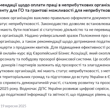
мендації щодо оплати праці в неприбуткових організа
ту для ГО та грантові можливості для неприбуткови
кових організаціях важливо правильно оформляти документ
атус неприбутковості. Законодавство дозволяє встановлюват
 мають бути пов'язані зі статутною діяльністю та не переви
х організацій. Надано універсальний зразок Положення про 
організацію, а також рекомендації щодо дотримання податко
онцерти з продажем квитків. Для підвищення ефективності р
й онлайн-курс від Європейської Бізнес Асоціації, який охо
рсоналу та побудову прозорої фінансової системи. Це особли
 донорів і партнерів залежить від прозорості та злагоджен
уткових організацій, які мають статус неприбутковості, з 
я територіальних громад та підготовки до вступу України в
о сприяють демократичній участі, сталому розвитку та прозо
 2025 року. Водночас ДПС України розвиває цифрові сервіси
 до податкової інформації та звітності, що підвищує рівень ци
,
19 вересня 2025