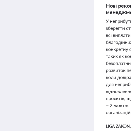
Нові реко
менеджмен
У неприбут
зберегти ст
всі виплати
благодійни
конкретну 
таких як к
безоплатни
розвиток пе
коли довіра
для неприб
відновленн
проєктів, щ
– 2 жовтня
організацій
LIGA ZAKON