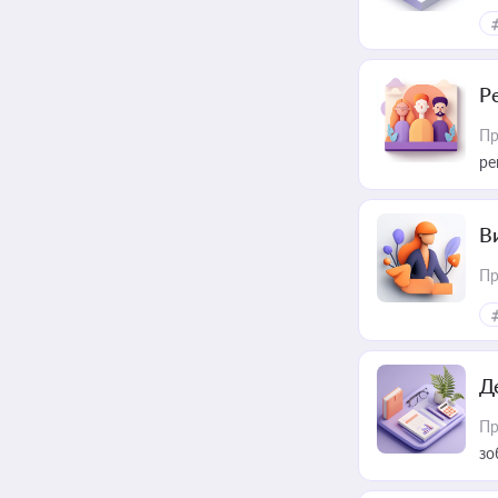
Р
Пр
ре
В
Пр
Д
Пр
зо