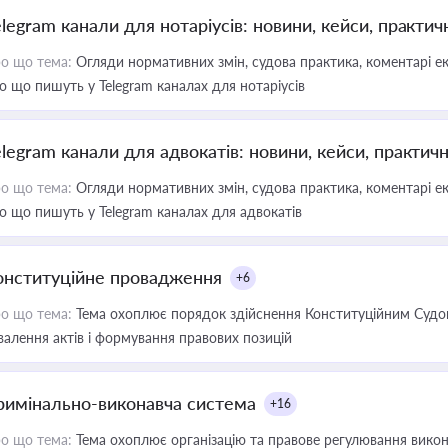
elegram канали для нотаріусів: новини, кейси, практич
о що тема:
Огляди нормативних змін, судова практика, коментарі екс
о що пишуть у Telegram каналах для нотаріусів
elegram канали для адвокатів: новини, кейси, практич
о що тема:
Огляди нормативних змін, судова практика, коментарі екс
о що пишуть у Telegram каналах для адвокатів
онституційне провадження
+6
о що тема:
Тема охоплює порядок здійснення Конституційним Судом
валення актів і формування правових позицій
римінально-виконавча система
+16
о що тема:
Тема охоплює організацію та правове регулювання викона