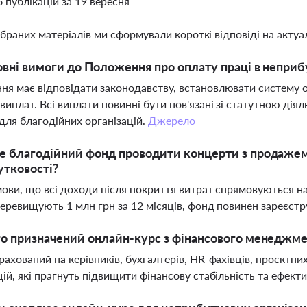
6 публікацій за 19 вересня
ібраних матеріалів ми сформували короткі відповіді на актуал
овні вимоги до Положення про оплату праці в неприб
я має відповідати законодавству, встановлювати систему о
виплат. Всі виплати повинні бути пов'язані зі статутною дія
для благодійних організацій.
Джерело
 благодійний фонд проводити концерти з продажем 
тковості?
умови, що всі доходи після покриття витрат спрямовуються н
перевищують 1 млн грн за 12 місяців, фонд повинен зареєс
о призначений онлайн-курс з фінансового менеджме
рахований на керівників, бухгалтерів, HR-фахівців, проєктн
цій, які прагнуть підвищити фінансову стабільність та ефект